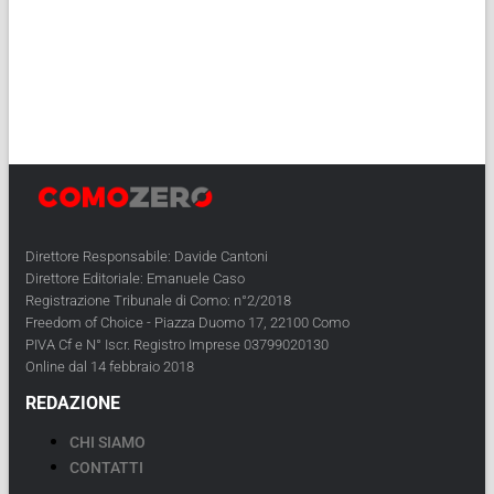
Direttore Responsabile: Davide Cantoni
Direttore Editoriale: Emanuele Caso
Registrazione Tribunale di Como: n°2/2018
Freedom of Choice - Piazza Duomo 17, 22100 Como
PIVA Cf e N° Iscr. Registro Imprese 03799020130
Online dal 14 febbraio 2018
REDAZIONE
CHI SIAMO
CONTATTI