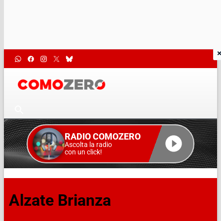
RADIO COMOZERO
Ascolta la radio
con un click!
Alzate Brianza