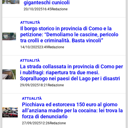
giganteschi cunicoli
20/10/2025
16:45
Redazione
ATTUALITÀ
Il borgo storico in provincia di Como e la
petizione: “Demoliamo le cascine, pericolo
tra crolli e criminalità. Basta vincoli”
14/10/2025
23:49
Redazione
ATTUALITÀ
La strada collassata in provincia di Como per
i nubifragi: riapertura tra due mesi.
Sopralluogo nei paesi del Lago per i disastri
29/09/2025
18:21
Redazione
ATTUALITÀ
Picchiava ed estorceva 150 euro al giorno
all’anziana madre per la cocaina: lei trova la
forza di denunciarlo
27/09/2025
12:26
Redazione