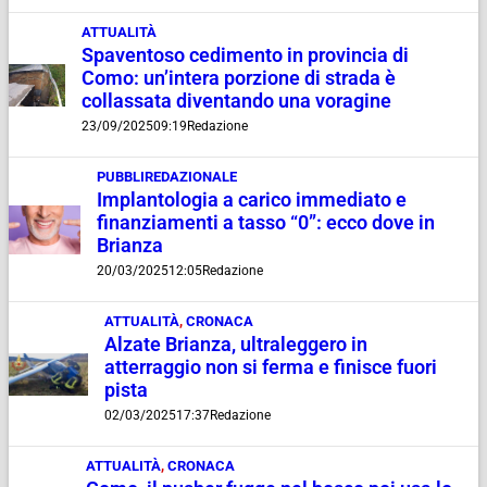
ATTUALITÀ
Spaventoso cedimento in provincia di
Como: un’intera porzione di strada è
collassata diventando una voragine
23/09/2025
09:19
Redazione
PUBBLIREDAZIONALE
Implantologia a carico immediato e
finanziamenti a tasso “0”: ecco dove in
Brianza
20/03/2025
12:05
Redazione
ATTUALITÀ
,
CRONACA
Alzate Brianza, ultraleggero in
atterraggio non si ferma e finisce fuori
pista
02/03/2025
17:37
Redazione
ATTUALITÀ
,
CRONACA