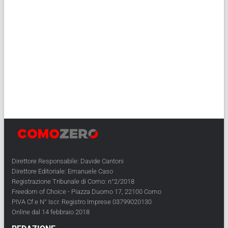
Direttore Responsabile: Davide Cantoni
Direttore Editoriale: Emanuele Caso
Registrazione Tribunale di Como: n°2/2018
Freedom of Choice - Piazza Duomo 17, 22100 Como
PIVA Cf e N° Iscr. Registro Imprese 03799020130
Online dal 14 febbraio 2018