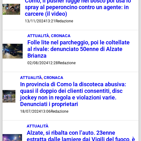
Como, il pusher fugge nel bosco poi usa lo
spray al peperoncino contro un agente: in
carcere (il video)
13/11/2024
13:21
Redazione
ATTUALITÀ
,
CRONACA
Folle lite nel parcheggio, poi le coltellate
al rivale: denunciato 50enne di Alzate
Brianza
02/08/2024
12:28
Redazione
ATTUALITÀ
,
CRONACA
In provincia di Como la discoteca abusiva:
quasi il doppio dei clienti consentiti, disc
jockey non in regola e violazioni varie.
Denunciati i proprietari
18/07/2024
13:06
Redazione
ATTUALITÀ
Alzate, si ribalta con l’auto. 23enne
estratta dalle lamiere dai Vigili del fuoco, è