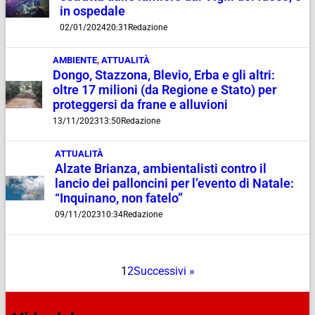
in ospedale
02/01/2024
20:31
Redazione
AMBIENTE
,
ATTUALITÀ
Dongo, Stazzona, Blevio, Erba e gli altri:
oltre 17 milioni (da Regione e Stato) per
proteggersi da frane e alluvioni
13/11/2023
13:50
Redazione
ATTUALITÀ
Alzate Brianza, ambientalisti contro il
lancio dei palloncini per l’evento di Natale:
“Inquinano, non fatelo”
09/11/2023
10:34
Redazione
1
2
Successivi »