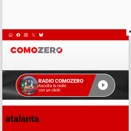
RADIO COMOZERO
Ascolta la radio
con un click!
atalanta