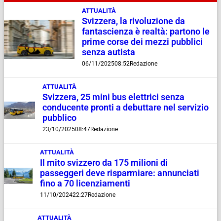
ATTUALITÀ
Svizzera, la rivoluzione da
fantascienza è realtà: partono le
prime corse dei mezzi pubblici
senza autista
06/11/2025
08:52
Redazione
ATTUALITÀ
Svizzera, 25 mini bus elettrici senza
conducente pronti a debuttare nel servizio
pubblico
23/10/2025
08:47
Redazione
ATTUALITÀ
Il mito svizzero da 175 milioni di
passeggeri deve risparmiare: annunciati
fino a 70 licenziamenti
11/10/2024
22:27
Redazione
ATTUALITÀ