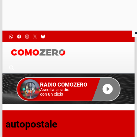
RADIO COMOZERO
Ascolta la radio
con un click!
autopostale