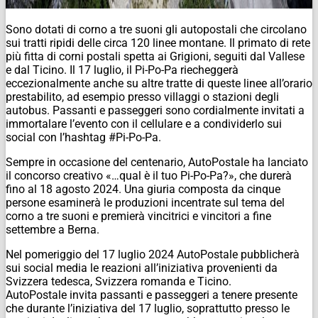
Sono dotati di corno a tre suoni gli autopostali che circolano
sui tratti ripidi delle circa 120 linee montane. Il primato di rete
più fitta di corni postali spetta ai Grigioni, seguiti dal Vallese
e dal Ticino. Il 17 luglio, il Pi-Po-Pa riecheggerà
eccezionalmente anche su altre tratte di queste linee all’orario
prestabilito, ad esempio presso villaggi o stazioni degli
autobus. Passanti e passeggeri sono cordialmente invitati a
immortalare l’evento con il cellulare e a condividerlo sui
social con l’hashtag #Pi-Po-Pa.
Sempre in occasione del centenario, AutoPostale ha lanciato
il concorso creativo «…qual è il tuo Pi-Po-Pa?», che durerà
fino al 18 agosto 2024. Una giuria composta da cinque
persone esaminerà le produzioni incentrate sul tema del
corno a tre suoni e premierà vincitrici e vincitori a fine
settembre a Berna.
Nel pomeriggio del 17 luglio 2024 AutoPostale pubblicherà
sui social media le reazioni all’iniziativa provenienti da
Svizzera tedesca, Svizzera romanda e Ticino.
AutoPostale invita passanti e passeggeri a tenere presente
che durante l’iniziativa del 17 luglio, soprattutto presso le