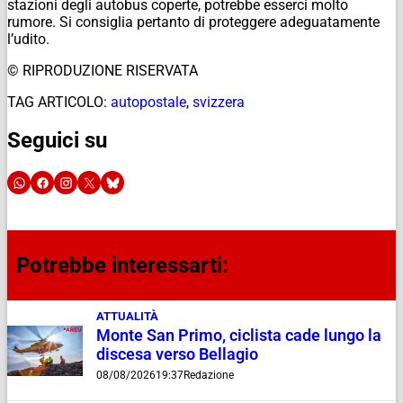
stazioni degli autobus coperte, potrebbe esserci molto
rumore. Si consiglia pertanto di proteggere adeguatamente
l’udito.
© RIPRODUZIONE RISERVATA
TAG ARTICOLO:
autopostale
,
svizzera
Seguici su
Potrebbe interessarti:
ATTUALITÀ
Monte San Primo, ciclista cade lungo la
discesa verso Bellagio
08/08/2026
19:37
Redazione