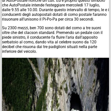
di AutoPostale nonché un cult. Ed è proprio questo simbolo
che AutoPostale intende festeggiare mercoledì 17 luglio,
dalle 9.55 alle 10.00. Durante questo intervallo di tempo, le e i
conducenti degli autopostali dotati di corno postale faranno
risuonare all’unisono il Pi-Po-Pa per circa 30 secondi.
Su 2300 mezzi, ben 700 sono dotati del corno a tre suoni
oltre che del clacson standard. Premendo un pedale con il
piede sinistro, il conducente fa fluire l’aria dall’apposito
serbatoio al corno, dando vita al celebre suono da 120
decibel che risuona dai tre padiglioni situati nella parte
inferiore del veicolo.