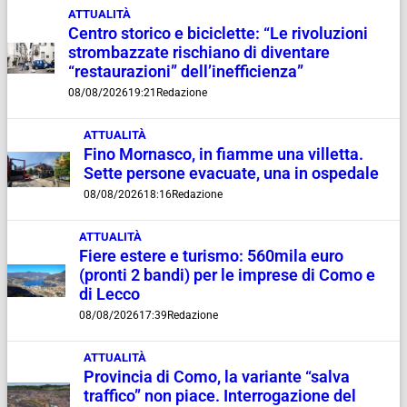
ATTUALITÀ
Centro storico e biciclette: “Le rivoluzioni
strombazzate rischiano di diventare
“restaurazioni” dell’inefficienza”
08/08/2026
19:21
Redazione
ATTUALITÀ
Fino Mornasco, in fiamme una villetta.
Sette persone evacuate, una in ospedale
08/08/2026
18:16
Redazione
ATTUALITÀ
Fiere estere e turismo: 560mila euro
(pronti 2 bandi) per le imprese di Como e
di Lecco
08/08/2026
17:39
Redazione
ATTUALITÀ
Provincia di Como, la variante “salva
traffico” non piace. Interrogazione del