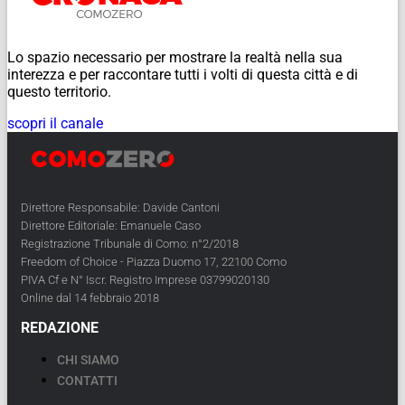
Lo spazio necessario per mostrare la realtà nella sua
interezza e per raccontare tutti i volti di questa città e di
questo territorio.
scopri il canale
Direttore Responsabile: Davide Cantoni
Direttore Editoriale: Emanuele Caso
Registrazione Tribunale di Como: n°2/2018
Freedom of Choice - Piazza Duomo 17, 22100 Como
PIVA Cf e N° Iscr. Registro Imprese 03799020130
Online dal 14 febbraio 2018
REDAZIONE
CHI SIAMO
CONTATTI