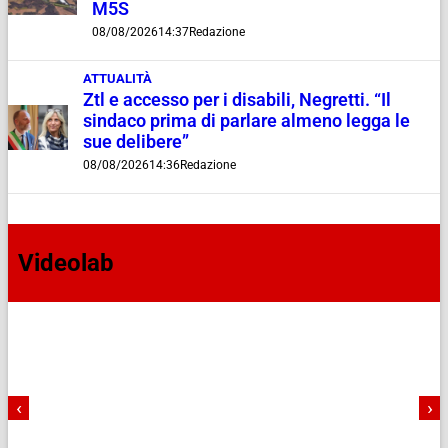
M5S
08/08/2026
14:37
Redazione
ATTUALITÀ
Ztl e accesso per i disabili, Negretti. “Il
sindaco prima di parlare almeno legga le
sue delibere”
08/08/2026
14:36
Redazione
Videolab
‹
›