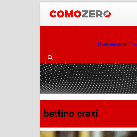
Home
Newslab
Cr
bettino craxi