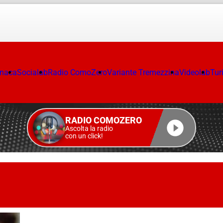
onaca
Socialab
Radio ComoZero
Variante Tremezzina
Videolab
Tur
RADIO COMOZERO
Ascolta la radio
con un click!