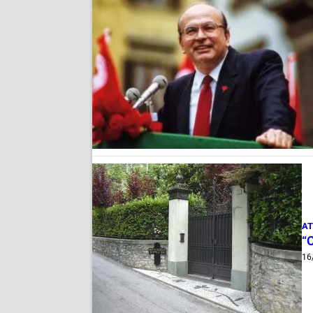
AT
“C
16