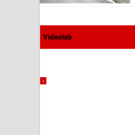
Videolab
‹