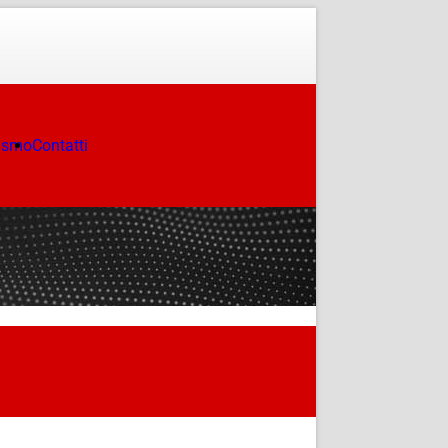
ismo
Contatti