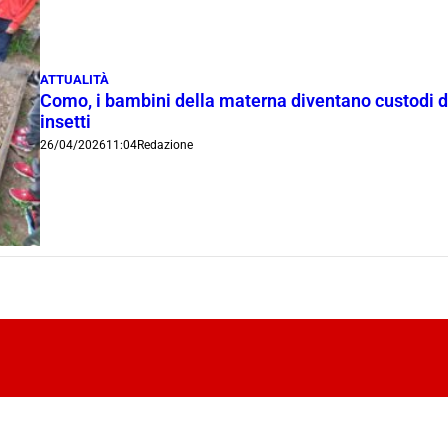
ATTUALITÀ
Como, i bambini della materna diventano custodi de
insetti
26/04/2026
11:04
Redazione