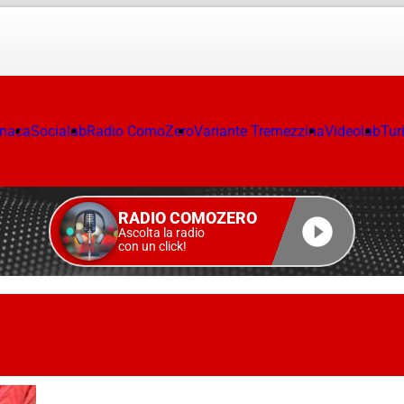
onaca
Socialab
Radio ComoZero
Variante Tremezzina
Videolab
Tur
RADIO COMOZERO
Ascolta la radio
con un click!