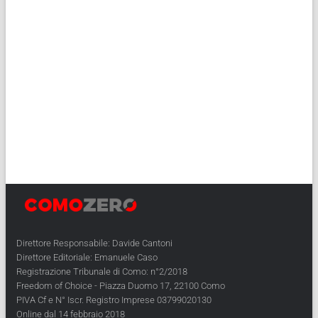
Direttore Responsabile: Davide Cantoni
Direttore Editoriale: Emanuele Caso
Registrazione Tribunale di Como: n°2/2018
Freedom of Choice - Piazza Duomo 17, 22100 Como
PIVA Cf e N° Iscr. Registro Imprese 03799020130
Online dal 14 febbraio 2018