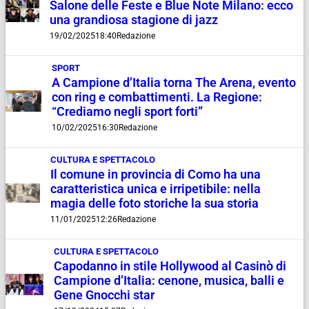
Salone delle Feste e Blue Note Milano: ecco
una grandiosa stagione di jazz
19/02/2025
18:40
Redazione
SPORT
A Campione d’Italia torna The Arena, evento
con ring e combattimenti. La Regione:
“Crediamo negli sport forti”
10/02/2025
16:30
Redazione
CULTURA E SPETTACOLO
Il comune in provincia di Como ha una
caratteristica unica e irripetibile: nella
magia delle foto storiche la sua storia
11/01/2025
12:26
Redazione
CULTURA E SPETTACOLO
Capodanno in stile Hollywood al Casinò di
Campione d’Italia: cenone, musica, balli e
Gene Gnocchi star