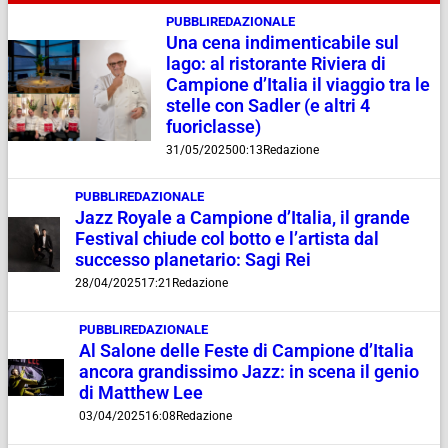
PUBBLIREDAZIONALE
Una cena indimenticabile sul
lago: al ristorante Riviera di
Campione d’Italia il viaggio tra le
stelle con Sadler (e altri 4
fuoriclasse)
31/05/2025
00:13
Redazione
PUBBLIREDAZIONALE
Jazz Royale a Campione d’Italia, il grande
Festival chiude col botto e l’artista dal
successo planetario: Sagi Rei
28/04/2025
17:21
Redazione
PUBBLIREDAZIONALE
Al Salone delle Feste di Campione d’Italia
ancora grandissimo Jazz: in scena il genio
di Matthew Lee
03/04/2025
16:08
Redazione