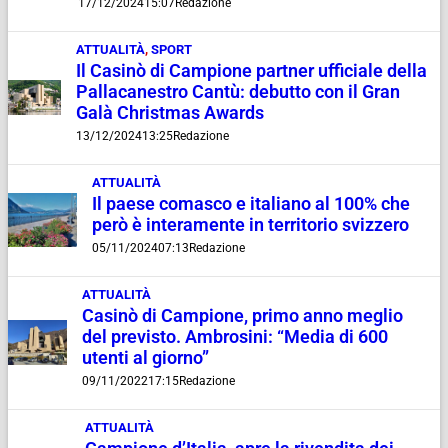
17/12/2024
15:07
Redazione
ATTUALITÀ
,
SPORT
Il Casinò di Campione partner ufficiale della
Pallacanestro Cantù: debutto con il Gran
Galà Christmas Awards
13/12/2024
13:25
Redazione
ATTUALITÀ
Il paese comasco e italiano al 100% che
però è interamente in territorio svizzero
05/11/2024
07:13
Redazione
ATTUALITÀ
Casinò di Campione, primo anno meglio
del previsto. Ambrosini: “Media di 600
utenti al giorno”
09/11/2022
17:15
Redazione
ATTUALITÀ