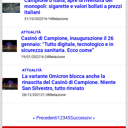
Campione d’Italia, apre la rivendita dei
monopoli: sigarette e valori bollati a prezzi
italiani
31/10/2022
16:16
Redazione
ATTUALITÀ
Casinò di Campione, inaugurazione il 26
gennaio: “Tutto digitale, tecnologico e in
sicurezza sanitaria. Ecco come”
19/01/2022
16:24
Redazione
ATTUALITÀ
La variante Omicron blocca anche la
rinascita del Casinò di Campione. Niente
San Silvestro, tutto rinviato
28/12/2021
21:38
Redazione
« Precedenti
1
2
3
4
5
Successivi »