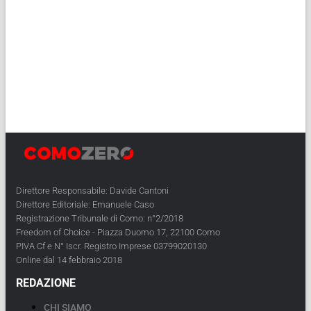
Direttore Responsabile: Davide Cantoni
Direttore Editoriale: Emanuele Caso
Registrazione Tribunale di Como: n°2/2018
Freedom of Choice - Piazza Duomo 17, 22100 Como
PIVA Cf e N° Iscr. Registro Imprese 03799020130
Online dal 14 febbraio 2018
REDAZIONE
CHI SIAMO