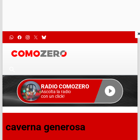
RADIO COMOZERO
Ascolta la radio
con un click!
caverna generosa