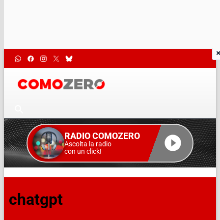
RADIO COMOZERO
Ascolta la radio
con un click!
chatgpt