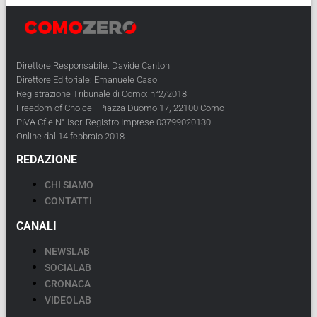
Direttore Responsabile: Davide Cantoni
Direttore Editoriale: Emanuele Caso
Registrazione Tribunale di Como: n°2/2018
Freedom of Choice - Piazza Duomo 17, 22100 Como
PIVA Cf e N° Iscr. Registro Imprese 03799020130
Online dal 14 febbraio 2018
REDAZIONE
CHI SIAMO
CONTATTI
CANALI
NEWSLAB
SOCIALAB
CRONACA
VIDEOLAB