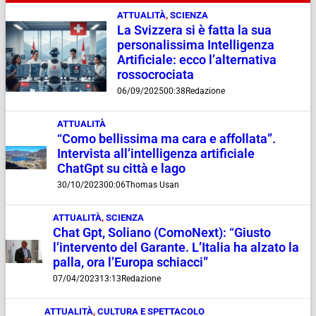
ATTUALITÀ
,
SCIENZA
La Svizzera si è fatta la sua
personalissima Intelligenza
Artificiale: ecco l’alternativa
rossocrociata
06/09/2025
00:38
Redazione
ATTUALITÀ
“Como bellissima ma cara e affollata”.
Intervista all’intelligenza artificiale
ChatGpt su città e lago
30/10/2023
00:06
Thomas Usan
ATTUALITÀ
,
SCIENZA
Chat Gpt, Soliano (ComoNext): “Giusto
l’intervento del Garante. L’Italia ha alzato la
palla, ora l’Europa schiacci”
07/04/2023
13:13
Redazione
ATTUALITÀ
,
CULTURA E SPETTACOLO