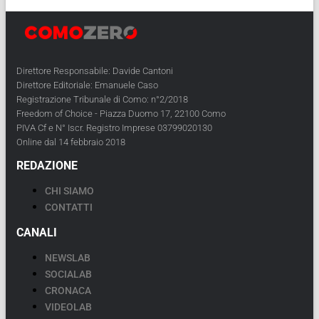
Direttore Responsabile: Davide Cantoni
Direttore Editoriale: Emanuele Caso
Registrazione Tribunale di Como: n°2/2018
Freedom of Choice - Piazza Duomo 17, 22100 Como
PIVA Cf e N° Iscr. Registro Imprese 03799020130
Online dal 14 febbraio 2018
REDAZIONE
CHI SIAMO
CONTATTI
CANALI
NEWSLAB
SOCIALAB
CRONACA
VIDEOLAB