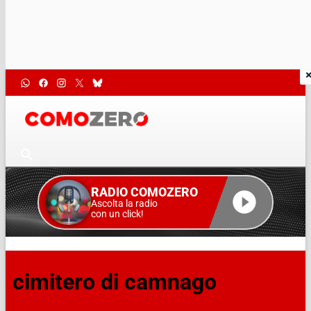
RADIO COMOZERO
Ascolta la radio
con un click!
cimitero di camnago