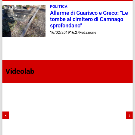
POLITICA
Allarme di Guarisco e Greco: “Le
tombe al cimitero di Camnago
sprofondano”
16/02/2019
16:27
Redazione
Videolab
‹
›