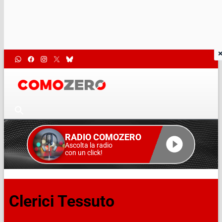
RADIO COMOZERO
Ascolta la radio
con un click!
Clerici Tessuto