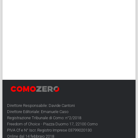
Direttore Responsabile: Davide Cantoni
Direttore Editoriale: Emanuele Caso
Registrazione Tribunale di Como: n°2/2018
Freedom of Choice - Piazza Duomo 17, 22100 Como
PIVA Cf e N° Iscr. Registro Imprese 03799020130
Online dal 14 febbraio 2018