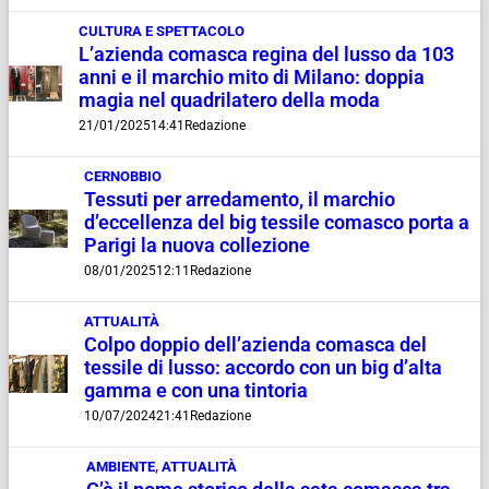
CULTURA E SPETTACOLO
L’azienda comasca regina del lusso da 103
anni e il marchio mito di Milano: doppia
magia nel quadrilatero della moda
21/01/2025
14:41
Redazione
CERNOBBIO
Tessuti per arredamento, il marchio
d’eccellenza del big tessile comasco porta a
Parigi la nuova collezione
08/01/2025
12:11
Redazione
ATTUALITÀ
Colpo doppio dell’azienda comasca del
tessile di lusso: accordo con un big d’alta
gamma e con una tintoria
10/07/2024
21:41
Redazione
AMBIENTE
,
ATTUALITÀ