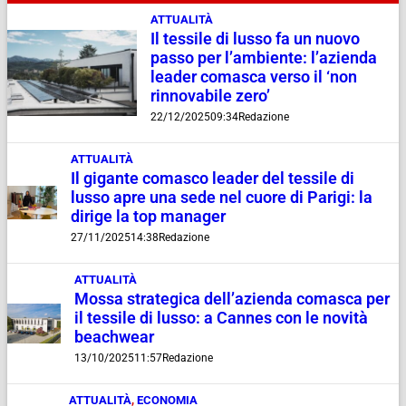
ATTUALITÀ
Il tessile di lusso fa un nuovo
passo per l’ambiente: l’azienda
leader comasca verso il ‘non
rinnovabile zero’
22/12/2025
09:34
Redazione
ATTUALITÀ
Il gigante comasco leader del tessile di
lusso apre una sede nel cuore di Parigi: la
dirige la top manager
27/11/2025
14:38
Redazione
ATTUALITÀ
Mossa strategica dell’azienda comasca per
il tessile di lusso: a Cannes con le novità
beachwear
13/10/2025
11:57
Redazione
ATTUALITÀ
,
ECONOMIA