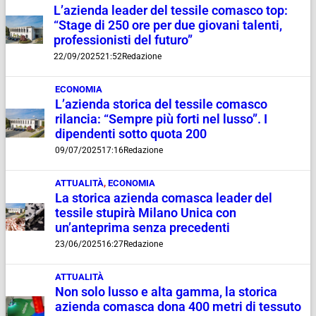
L’azienda leader del tessile comasco top:
“Stage di 250 ore per due giovani talenti,
professionisti del futuro”
22/09/2025
21:52
Redazione
ECONOMIA
L’azienda storica del tessile comasco
rilancia: “Sempre più forti nel lusso”. I
dipendenti sotto quota 200
09/07/2025
17:16
Redazione
ATTUALITÀ
,
ECONOMIA
La storica azienda comasca leader del
tessile stupirà Milano Unica con
un’anteprima senza precedenti
23/06/2025
16:27
Redazione
ATTUALITÀ
Non solo lusso e alta gamma, la storica
azienda comasca dona 400 metri di tessuto