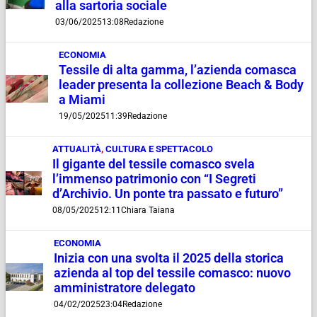
alla sartoria sociale
03/06/2025
13:08
Redazione
ECONOMIA
Tessile di alta gamma, l’azienda comasca
leader presenta la collezione Beach & Body
a Miami
19/05/2025
11:39
Redazione
ATTUALITÀ
,
CULTURA E SPETTACOLO
Il gigante del tessile comasco svela
l’immenso patrimonio con “I Segreti
d’Archivio. Un ponte tra passato e futuro”
08/05/2025
12:11
Chiara Taiana
ECONOMIA
Inizia con una svolta il 2025 della storica
azienda al top del tessile comasco: nuovo
amministratore delegato
04/02/2025
23:04
Redazione