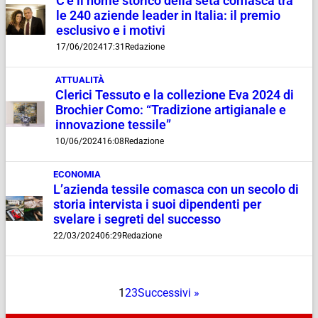
C’è il nome storico della seta comasca tra
le 240 aziende leader in Italia: il premio
esclusivo e i motivi
17/06/2024
17:31
Redazione
ATTUALITÀ
Clerici Tessuto e la collezione Eva 2024 di
Brochier Como: “Tradizione artigianale e
innovazione tessile”
10/06/2024
16:08
Redazione
ECONOMIA
L’azienda tessile comasca con un secolo di
storia intervista i suoi dipendenti per
svelare i segreti del successo
22/03/2024
06:29
Redazione
1
2
3
Successivi »