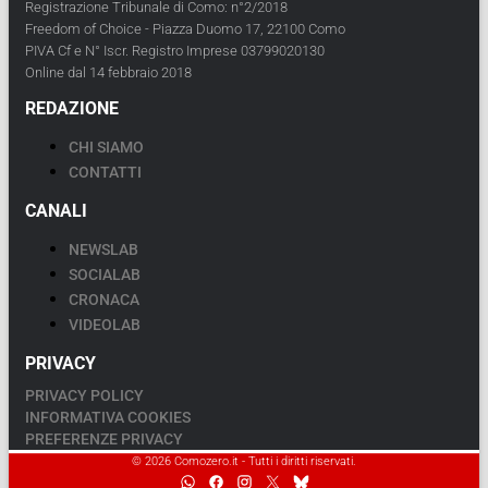
Registrazione Tribunale di Como: n°2/2018
Freedom of Choice - Piazza Duomo 17, 22100 Como
PIVA Cf e N° Iscr. Registro Imprese 03799020130
Online dal 14 febbraio 2018
REDAZIONE
CHI SIAMO
CONTATTI
CANALI
NEWSLAB
SOCIALAB
CRONACA
VIDEOLAB
PRIVACY
PRIVACY POLICY
INFORMATIVA COOKIES
PREFERENZE PRIVACY
© 2026 Comozero.it - Tutti i diritti riservati.