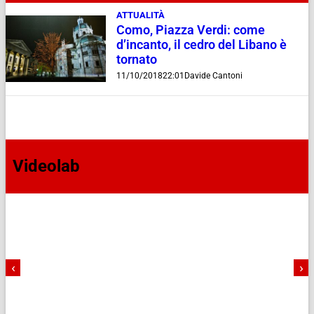
ATTUALITÀ
Como, Piazza Verdi: come
d’incanto, il cedro del Libano è
tornato
11/10/2018
22:01
Davide Cantoni
Videolab
‹
›