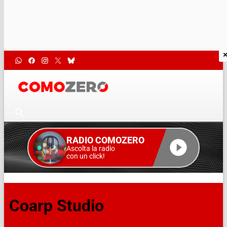
RADIO COMOZERO
Ascolta la radio
con un click!
Coarp Studio