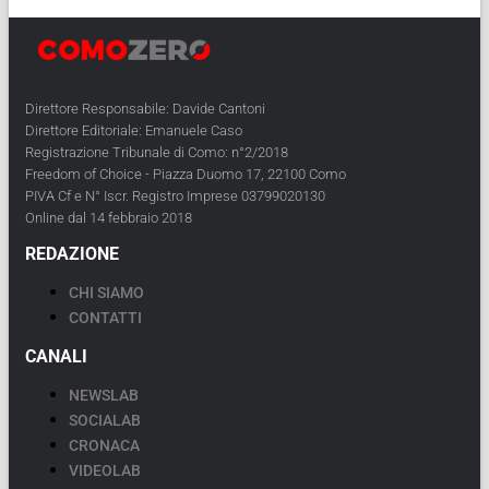
Direttore Responsabile: Davide Cantoni
Direttore Editoriale: Emanuele Caso
Registrazione Tribunale di Como: n°2/2018
Freedom of Choice - Piazza Duomo 17, 22100 Como
PIVA Cf e N° Iscr. Registro Imprese 03799020130
Online dal 14 febbraio 2018
REDAZIONE
CHI SIAMO
CONTATTI
CANALI
NEWSLAB
SOCIALAB
CRONACA
VIDEOLAB