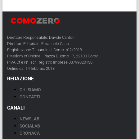
Direttore Responsabile: Davide Cantoni
Direttore Editoriale: Emanuele Caso
Registrazione Tribunale di Como: n°2/2018
Freedom of Choice - Piazza Duomo 17, 22100 Como
PIVA Cf e N° Iscr. Registro Imprese 03799020130
Online dal 14 febbraio 2018
REDAZIONE
CHI SIAMO
CONTATTI
CANALI
NEWSLAB
SOCIALAB
CRONACA