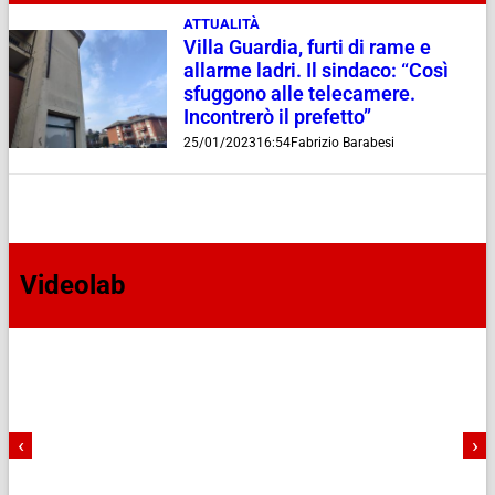
ATTUALITÀ
Villa Guardia, furti di rame e
allarme ladri. Il sindaco: “Così
sfuggono alle telecamere.
Incontrerò il prefetto”
25/01/2023
16:54
Fabrizio Barabesi
Videolab
‹
›