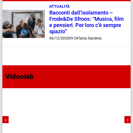
ATTUALITÀ
Racconti dall’isolamento –
Frode&De Sfroos: “Musica, film
e pensieri. Per loro c’è sempre
spazio”
06/12/2020
09:34
Tania Gandola
Videolab
‹
›