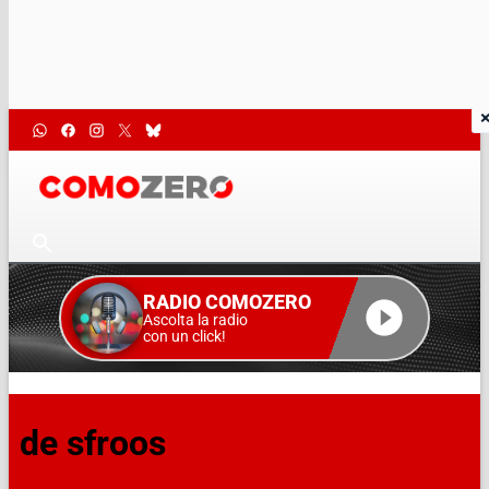
RADIO COMOZERO
Ascolta la radio
con un click!
de sfroos