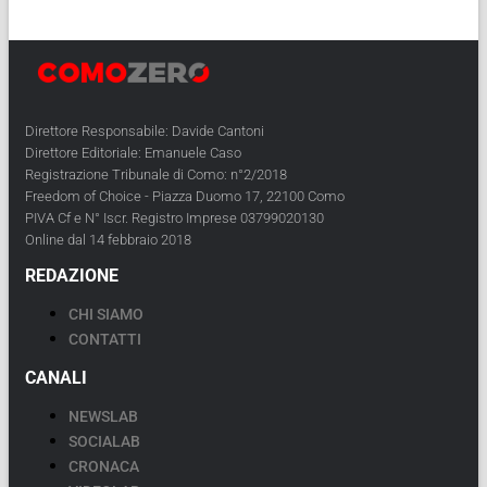
Direttore Responsabile: Davide Cantoni
Direttore Editoriale: Emanuele Caso
Registrazione Tribunale di Como: n°2/2018
Freedom of Choice - Piazza Duomo 17, 22100 Como
PIVA Cf e N° Iscr. Registro Imprese 03799020130
Online dal 14 febbraio 2018
REDAZIONE
CHI SIAMO
CONTATTI
CANALI
NEWSLAB
SOCIALAB
CRONACA