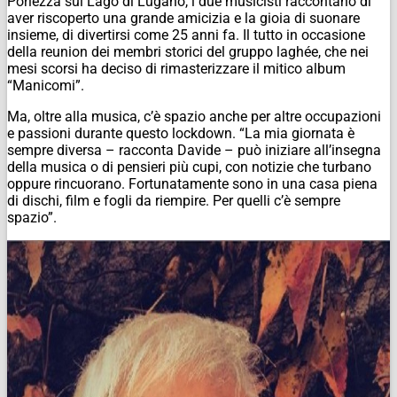
Porlezza sul Lago di Lugano, i due musicisti raccontano di
aver riscoperto una grande amicizia e la gioia di suonare
insieme, di divertirsi come 25 anni fa. Il tutto in occasione
della reunion dei membri storici del gruppo laghée, che nei
mesi scorsi ha deciso di rimasterizzare il mitico album
“Manicomi”.
Ma, oltre alla musica, c’è spazio anche per altre occupazioni
e passioni durante questo lockdown. “La mia giornata è
sempre diversa – racconta Davide – può iniziare all’insegna
della musica o di pensieri più cupi, con notizie che turbano
oppure rincuorano. Fortunatamente sono in una casa piena
di dischi, film e fogli da riempire. Per quelli c’è sempre
spazio”.