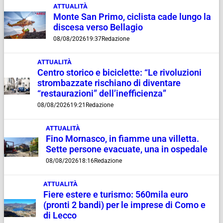
ATTUALITÀ
Monte San Primo, ciclista cade lungo la
discesa verso Bellagio
08/08/2026
19:37
Redazione
ATTUALITÀ
Centro storico e biciclette: “Le rivoluzioni
strombazzate rischiano di diventare
“restaurazioni” dell’inefficienza”
08/08/2026
19:21
Redazione
ATTUALITÀ
Fino Mornasco, in fiamme una villetta.
Sette persone evacuate, una in ospedale
08/08/2026
18:16
Redazione
ATTUALITÀ
Fiere estere e turismo: 560mila euro
(pronti 2 bandi) per le imprese di Como e
di Lecco