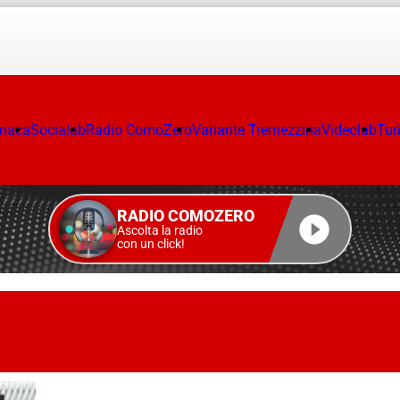
onaca
Socialab
Radio ComoZero
Variante Tremezzina
Videolab
Tur
RADIO COMOZERO
Ascolta la radio
con un click!