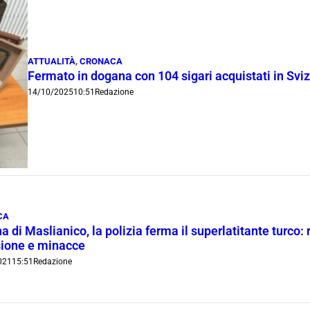
ATTUALITÀ
,
CRONACA
Fermato in dogana con 104 sigari acquistati in Svi
14/10/2025
10:51
Redazione
CA
 di Maslianico, la polizia ferma il superlatitante turco: 
sione e minacce
021
15:51
Redazione