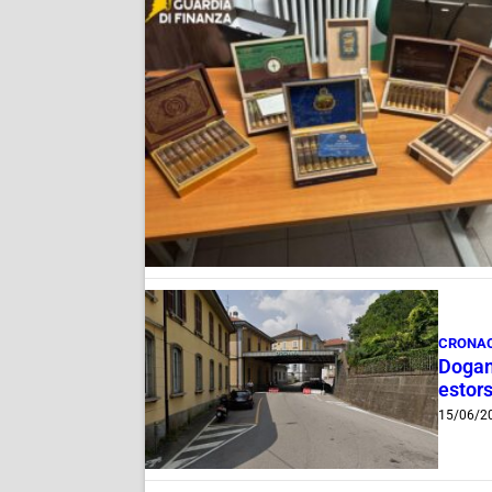
CRONA
Dogana
estor
15/06/2