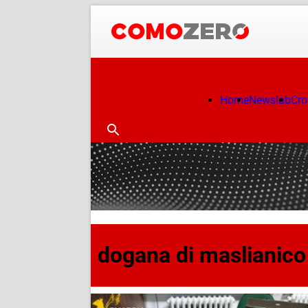
Home
Newslab
Cr
dogana di maslianico