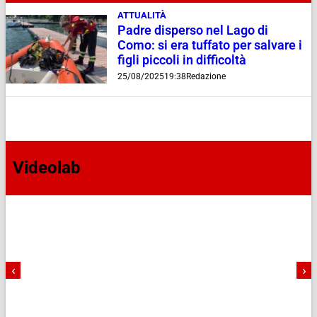
ATTUALITÀ
Padre disperso nel Lago di
Como: si era tuffato per salvare i
figli piccoli in difficoltà
25/08/2025
19:38
Redazione
Videolab
‹
›