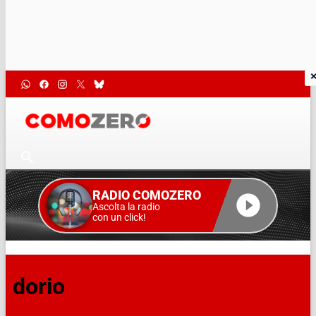
RADIO COMOZERO
Ascolta la radio
con un click!
dorio