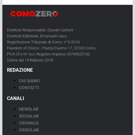
Direttore Responsabile: Davide Cantoni
Direttore Editoriale: Emanuele Caso
Registrazione Tribunale di Como: n°2/2018
Freedom of Choice - Piazza Duomo 17, 22100 Como
PIVA Cf e N° Iscr. Registro Imprese 03799020130
Online dal 14 febbraio 2018
REDAZIONE
CHI SIAMO
CONTATTI
CANALI
NEWSLAB
SOCIALAB
CRONACA
VIDEOLAB