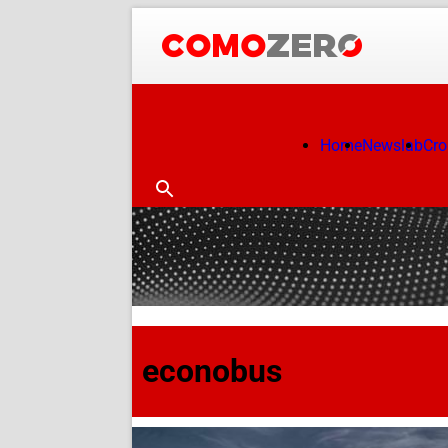
Home
Newslab
Cr
econobus