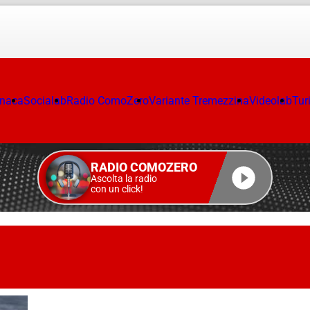
onaca
Socialab
Radio ComoZero
Variante Tremezzina
Videolab
Tur
RADIO COMOZERO
Ascolta la radio
con un click!