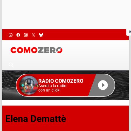
RADIO COMOZERO
Ascolta la radio
con un click!
Elena Demattè