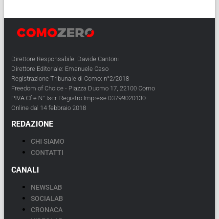
Direttore Responsabile: Davide Cantoni
Direttore Editoriale: Emanuele Caso
Registrazione Tribunale di Como: n°2/2018
Freedom of Choice - Piazza Duomo 17, 22100 Como
PIVA Cf e N° Iscr. Registro Imprese 03799020130
Online dal 14 febbraio 2018
REDAZIONE
CHI SIAMO
CONTATTI
CANALI
NEWSLAB
SOCIALAB
CRONACA