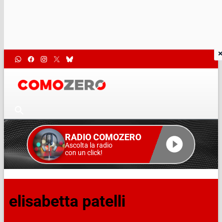
RADIO COMOZERO
Ascolta la radio
con un click!
elisabetta patelli