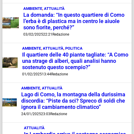
AMBIENTE
,
ATTUALITÀ
La domanda: “In questo quartiere di Como
l’erba è di plastica ma in centro le aiuole
sono fiorite, perché?”
03/02/2025
22:21
Redazione
AMBIENTE
,
ATTUALITÀ
,
POLITICA
Il quartiere delle 40 piante tagliate: “A Como
una strage di alberi, quali analisi hanno
sostenuto questo scempio?”
01/02/2025
13:44
Redazione
AMBIENTE
,
ATTUALITÀ
Lago di Como, la montagna della durissima
discordia: “Piste da sci? Spreco di soldi che
ignora il cambiamento climatico”
24/01/2025
23:03
Redazione
ATTUALITÀ