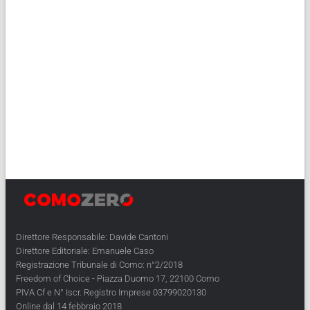
Direttore Responsabile: Davide Cantoni
Direttore Editoriale: Emanuele Caso
Registrazione Tribunale di Como: n°2/2018
Freedom of Choice - Piazza Duomo 17, 22100 Como
PIVA Cf e N° Iscr. Registro Imprese 03799020130
Online dal 14 febbraio 2018