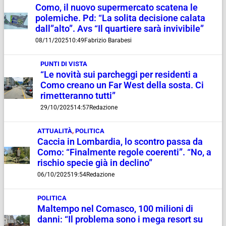
Como, il nuovo supermercato scatena le
polemiche. Pd: “La solita decisione calata
dall”alto”. Avs “Il quartiere sarà invivibile”
08/11/2025
10:49
Fabrizio Barabesi
PUNTI DI VISTA
“Le novità sui parcheggi per residenti a
Como creano un Far West della sosta. Ci
rimetteranno tutti”
29/10/2025
14:57
Redazione
ATTUALITÀ
,
POLITICA
Caccia in Lombardia, lo scontro passa da
Como: “Finalmente regole coerenti”. “No, a
rischio specie già in declino”
06/10/2025
19:54
Redazione
POLITICA
Maltempo nel Comasco, 100 milioni di
danni: “Il problema sono i mega resort su