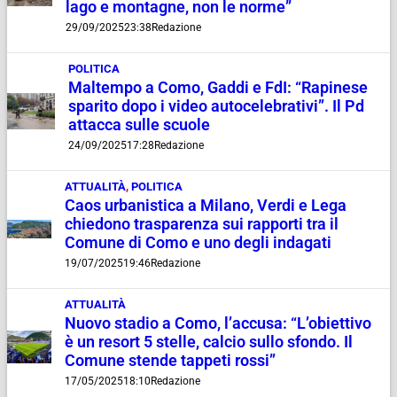
lago e montagne, non le norme”
29/09/2025
23:38
Redazione
POLITICA
Maltempo a Como, Gaddi e FdI: “Rapinese
sparito dopo i video autocelebrativi”. Il Pd
attacca sulle scuole
24/09/2025
17:28
Redazione
ATTUALITÀ
,
POLITICA
Caos urbanistica a Milano, Verdi e Lega
chiedono trasparenza sui rapporti tra il
Comune di Como e uno degli indagati
19/07/2025
19:46
Redazione
ATTUALITÀ
Nuovo stadio a Como, l’accusa: “L’obiettivo
è un resort 5 stelle, calcio sullo sfondo. Il
Comune stende tappeti rossi”
17/05/2025
18:10
Redazione