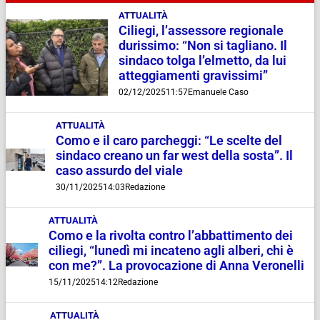
ATTUALITÀ
Ciliegi, l’assessore regionale
durissimo: “Non si tagliano. Il
sindaco tolga l’elmetto, da lui
atteggiamenti gravissimi”
02/12/2025
11:57
Emanuele Caso
ATTUALITÀ
Como e il caro parcheggi: “Le scelte del
sindaco creano un far west della sosta”. Il
caso assurdo del viale
30/11/2025
14:03
Redazione
ATTUALITÀ
Como e la rivolta contro l’abbattimento dei
ciliegi, “lunedì mi incateno agli alberi, chi è
con me?”. La provocazione di Anna Veronelli
15/11/2025
14:12
Redazione
ATTUALITÀ