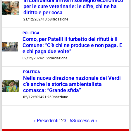
In Lombardia arriva il sostegno economico
per le cure veterinarie: le cifre, chi ne ha
diritto e per cosa
21/12/2024
13:58
Redazione
POLITICA
Como, per Patelli il furbetto dei rifiuti è il
Comune: “C’è chi ne produce e non paga. E
e chi paga due volte”
09/12/2024
21:22
Redazione
POLITICA
Nella nuova direzione nazionale dei Verdi
c’è anche la storica ambientalista
comasca: “Grande sfida”
02/12/2024
21:26
Redazione
« Precedenti
1
2
3
…
6
Successivi »