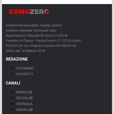
Direttore Responsabile: Davide Cantoni
Direttore Editoriale: Emanuele Caso
Registrazione Tribunale di Como: n°2/2018
Freedom of Choice - Piazza Duomo 17, 22100 Como
PIVA Cf e N° Iscr. Registro Imprese 03799020130
Online dal 14 febbraio 2018
REDAZIONE
CHI SIAMO
CONTATTI
CANALI
NEWSLAB
SOCIALAB
CRONACA
VIDEOLAB