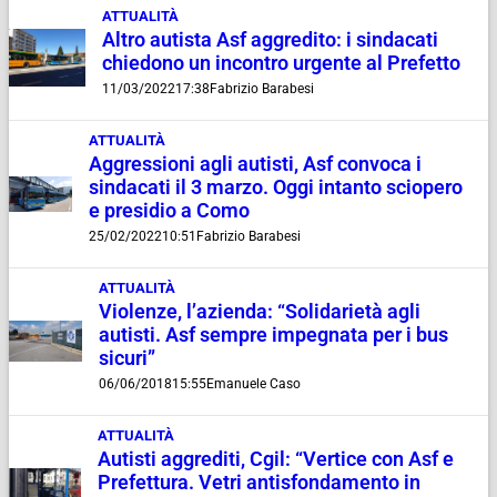
ATTUALITÀ
Altro autista Asf aggredito: i sindacati
chiedono un incontro urgente al Prefetto
11/03/2022
17:38
Fabrizio Barabesi
ATTUALITÀ
Aggressioni agli autisti, Asf convoca i
sindacati il 3 marzo. Oggi intanto sciopero
e presidio a Como
25/02/2022
10:51
Fabrizio Barabesi
ATTUALITÀ
Violenze, l’azienda: “Solidarietà agli
autisti. Asf sempre impegnata per i bus
sicuri”
06/06/2018
15:55
Emanuele Caso
ATTUALITÀ
Autisti aggrediti, Cgil: “Vertice con Asf e
Prefettura. Vetri antisfondamento in