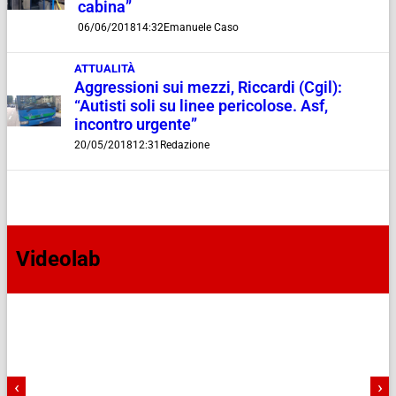
cabina”
06/06/2018
14:32
Emanuele Caso
ATTUALITÀ
Aggressioni sui mezzi, Riccardi (Cgil):
“Autisti soli su linee pericolose. Asf,
incontro urgente”
20/05/2018
12:31
Redazione
Videolab
‹
›