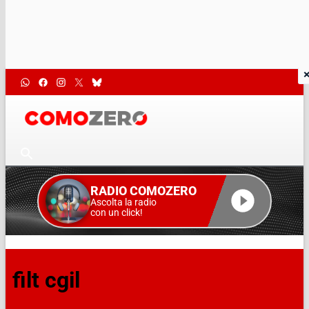
RADIO COMOZERO
Ascolta la radio
con un click!
filt cgil