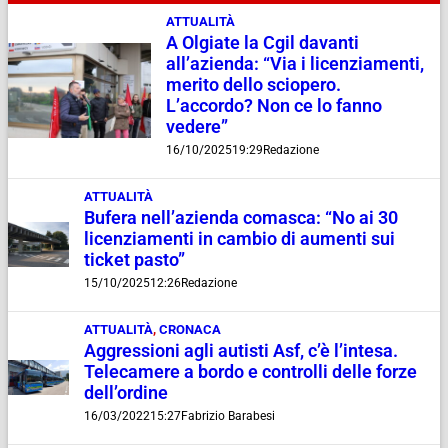
ATTUALITÀ
A Olgiate la Cgil davanti
all’azienda: “Via i licenziamenti,
merito dello sciopero.
L’accordo? Non ce lo fanno
vedere”
16/10/2025
19:29
Redazione
ATTUALITÀ
Bufera nell’azienda comasca: “No ai 30
licenziamenti in cambio di aumenti sui
ticket pasto”
15/10/2025
12:26
Redazione
ATTUALITÀ
,
CRONACA
Aggressioni agli autisti Asf, c’è l’intesa.
Telecamere a bordo e controlli delle forze
dell’ordine
16/03/2022
15:27
Fabrizio Barabesi