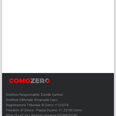
Direttore Responsabile: Davide Cantoni
Direttore Editoriale: Emanuele Caso
Registrazione Tribunale di Como: n°2/2018
Freedom of Choice - Piazza Duomo 17, 22100 Como
PIVA Cf e N° Iscr. Registro Imprese 03799020130