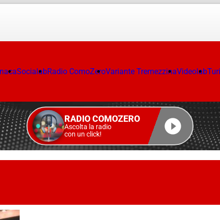
onaca
Socialab
Radio ComoZero
Variante Tremezzina
Videolab
Tur
RADIO COMOZERO
Ascolta la radio
con un click!