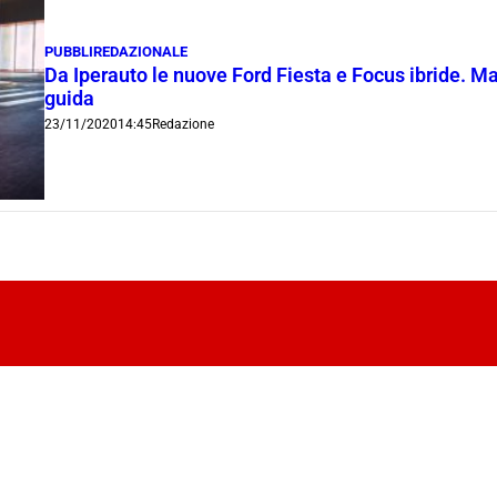
PUBBLIREDAZIONALE
Da Iperauto le nuove Ford Fiesta e Focus ibride. M
guida
23/11/2020
14:45
Redazione