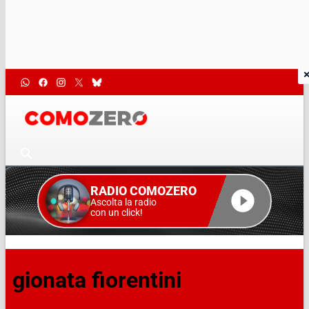
RADIO COMOZERO
Ascolta la radio
con un click!
gionata fiorentini