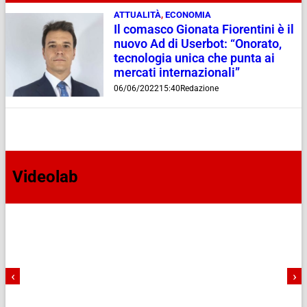
ATTUALITÀ
,
ECONOMIA
Il comasco Gionata Fiorentini è il
nuovo Ad di Userbot: “Onorato,
tecnologia unica che punta ai
mercati internazionali”
06/06/2022
15:40
Redazione
Videolab
‹
›