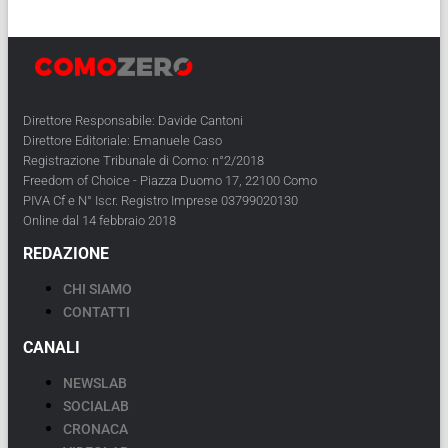
Direttore Responsabile: Davide Cantoni
Direttore Editoriale: Emanuele Caso
Registrazione Tribunale di Como: n°2/2018
Freedom of Choice - Piazza Duomo 17, 22100 Como
PIVA Cf e N° Iscr. Registro Imprese 03799020130
Online dal 14 febbraio 2018
REDAZIONE
CHI SIAMO
CONTATTI
CANALI
NEWSLAB
SOCIALAB
CRONACA