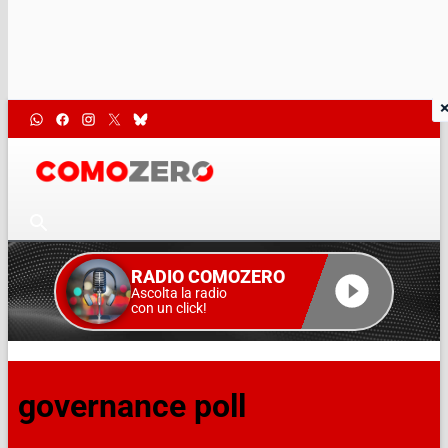
RADIO COMOZERO
Ascolta la radio
con un click!
governance poll