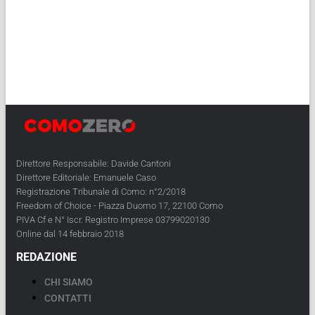
Direttore Responsabile: Davide Cantoni
Direttore Editoriale: Emanuele Caso
Registrazione Tribunale di Como: n°2/2018
Freedom of Choice - Piazza Duomo 17, 22100 Como
PIVA Cf e N° Iscr. Registro Imprese 03799020130
Online dal 14 febbraio 2018
REDAZIONE
CHI SIAMO
CONTATTI