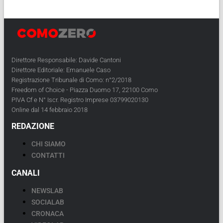
Direttore Responsabile: Davide Cantoni
Direttore Editoriale: Emanuele Caso
Registrazione Tribunale di Como: n°2/2018
Freedom of Choice - Piazza Duomo 17, 22100 Como
PIVA Cf e N° Iscr. Registro Imprese 03799020130
Online dal 14 febbraio 2018
REDAZIONE
CHI SIAMO
CONTATTI
CANALI
NEWSLAB
SOCIALAB
CRONACA