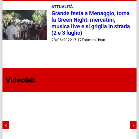
ATTUALITÀ
Grande festa a Menaggio, torna
la Green Night: mercatini,
musica live e si griglia in strada
(2 e 3 luglio)
28/06/2022
17:17
Thomas Usan
Videolab
‹
›