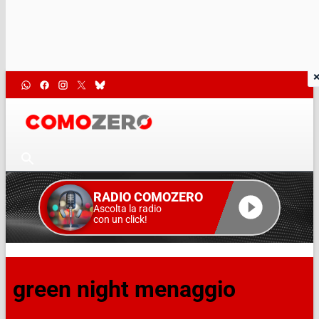
RADIO COMOZERO
Ascolta la radio
con un click!
green night menaggio