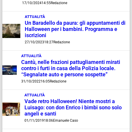
17/10/2024
14:55
Redazione
ATTUALITÀ
Un Baradello da paura: gli appuntamenti di
Halloween per i bambini. Programma e
iscrizioni
27/10/2023
18:27
Redazione
ATTUALITÀ
Cantù, nelle frazioni pattugliamenti mirati
contro i furti in casa della Polizia locale.
“Segnalate auto e persone sospette”
31/10/2022
16:05
Redazione
ATTUALITÀ
Vade retro Halloween! Niente mostri a
Luisago: con don Enrico i bimbi sono solo
angeli e santi
01/11/2019
18:06
Emanuele Caso