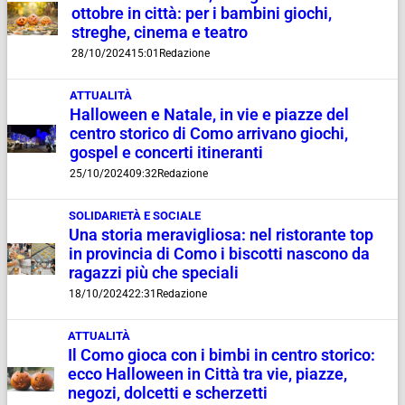
ottobre in città: per i bambini giochi,
streghe, cinema e teatro
28/10/2024
15:01
Redazione
ATTUALITÀ
Halloween e Natale, in vie e piazze del
centro storico di Como arrivano giochi,
gospel e concerti itineranti
25/10/2024
09:32
Redazione
SOLIDARIETÀ E SOCIALE
Una storia meravigliosa: nel ristorante top
in provincia di Como i biscotti nascono da
ragazzi più che speciali
18/10/2024
22:31
Redazione
ATTUALITÀ
Il Como gioca con i bimbi in centro storico:
ecco Halloween in Città tra vie, piazze,
negozi, dolcetti e scherzetti