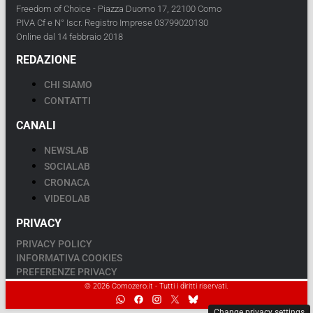
Freedom of Choice - Piazza Duomo 17, 22100 Como
PIVA Cf e N° Iscr. Registro Imprese 03799020130
Online dal 14 febbraio 2018
REDAZIONE
CHI SIAMO
CONTATTI
CANALI
NEWSLAB
SOCIALAB
CRONACA
VIDEOLAB
PRIVACY
PRIVACY POLICY
INFORMATIVA COOKIES
PREFERENZE PRIVACY
© 2026 Comozero.it - Tutti i diritti riservati.
Change privacy settings