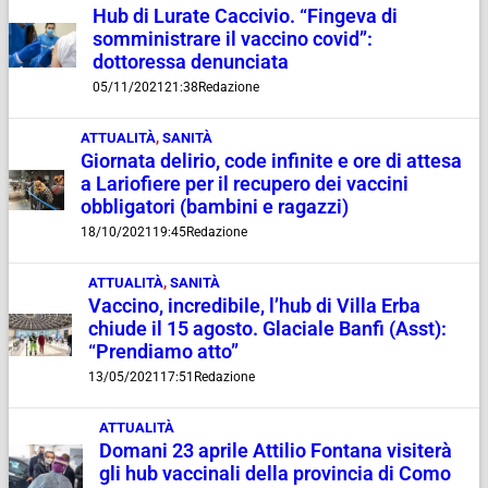
Hub di Lurate Caccivio. “Fingeva di
somministrare il vaccino covid”:
dottoressa denunciata
05/11/2021
21:38
Redazione
ATTUALITÀ
,
SANITÀ
Giornata delirio, code infinite e ore di attesa
a Lariofiere per il recupero dei vaccini
obbligatori (bambini e ragazzi)
18/10/2021
19:45
Redazione
ATTUALITÀ
,
SANITÀ
Vaccino, incredibile, l’hub di Villa Erba
chiude il 15 agosto. Glaciale Banfi (Asst):
“Prendiamo atto”
13/05/2021
17:51
Redazione
ATTUALITÀ
Domani 23 aprile Attilio Fontana visiterà
gli hub vaccinali della provincia di Como