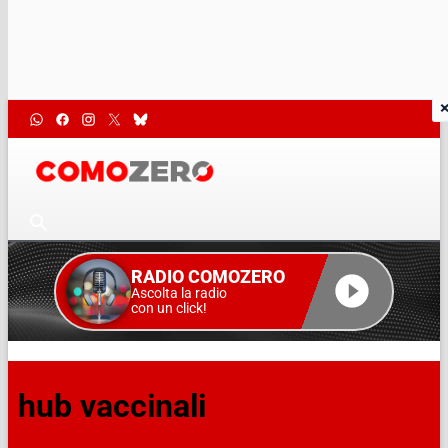
RADIO COMOZERO
Ascolta la radio
con un click!
hub vaccinali