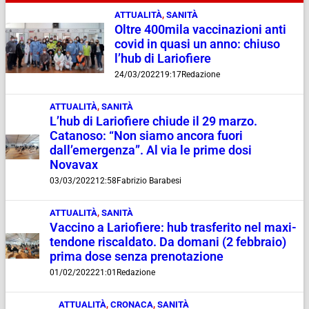
ATTUALITÀ
,
SANITÀ
Oltre 400mila vaccinazioni anti
covid in quasi un anno: chiuso
l’hub di Lariofiere
24/03/2022
19:17
Redazione
ATTUALITÀ
,
SANITÀ
L’hub di Lariofiere chiude il 29 marzo.
Catanoso: “Non siamo ancora fuori
dall’emergenza”. Al via le prime dosi
Novavax
03/03/2022
12:58
Fabrizio Barabesi
ATTUALITÀ
,
SANITÀ
Vaccino a Lariofiere: hub trasferito nel maxi-
tendone riscaldato. Da domani (2 febbraio)
prima dose senza prenotazione
01/02/2022
21:01
Redazione
ATTUALITÀ
,
CRONACA
,
SANITÀ