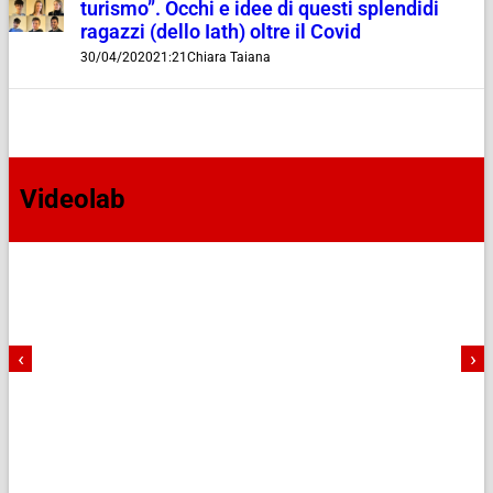
turismo”. Occhi e idee di questi splendidi
ragazzi (dello Iath) oltre il Covid
30/04/2020
21:21
Chiara Taiana
Videolab
‹
›