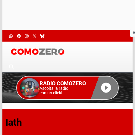
RADIO COMOZERO
Ascolta la radio
con un click!
Iath