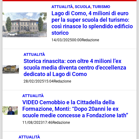
ATTUALITÀ
,
SCUOLA
,
TURISMO
Lago di Como, 4 milioni di euro
per la super scuola del turismo:
così rinasce lo splendido edificio
storico
14/03/2025
00:00
Redazione
ATTUALITÀ
Storica rinascita: con oltre 4 milioni l’ex
scuola media diventa centro d’eccellenza
dedicato al Lago di Como
28/02/2025
15:04
Redazione
ATTUALITÀ
VIDEO Cernobbio e la Cittadella della
Formazione, Monti: “Dopo 20anni le ex
scuole medie concesse a Fondazione Iath”
11/08/2023
17:46
Redazione
ATTUALITÀ