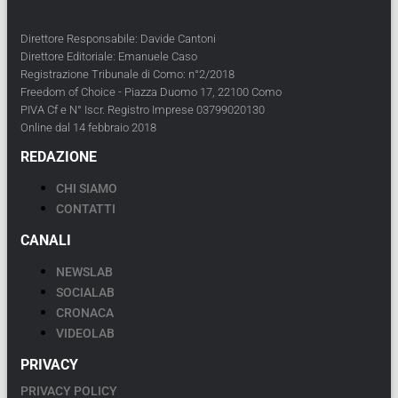
Direttore Responsabile: Davide Cantoni
Direttore Editoriale: Emanuele Caso
Registrazione Tribunale di Como: n°2/2018
Freedom of Choice - Piazza Duomo 17, 22100 Como
PIVA Cf e N° Iscr. Registro Imprese 03799020130
Online dal 14 febbraio 2018
REDAZIONE
CHI SIAMO
CONTATTI
CANALI
NEWSLAB
SOCIALAB
CRONACA
VIDEOLAB
PRIVACY
PRIVACY POLICY