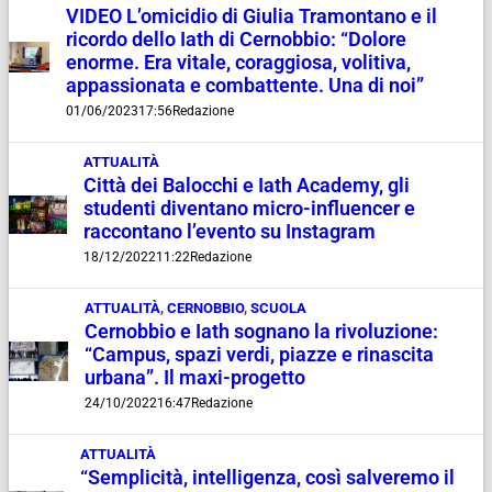
VIDEO L’omicidio di Giulia Tramontano e il
ricordo dello Iath di Cernobbio: “Dolore
enorme. Era vitale, coraggiosa, volitiva,
appassionata e combattente. Una di noi”
01/06/2023
17:56
Redazione
ATTUALITÀ
Città dei Balocchi e Iath Academy, gli
studenti diventano micro-influencer e
raccontano l’evento su Instagram
18/12/2022
11:22
Redazione
ATTUALITÀ
,
CERNOBBIO
,
SCUOLA
Cernobbio e Iath sognano la rivoluzione:
“Campus, spazi verdi, piazze e rinascita
urbana”. Il maxi-progetto
24/10/2022
16:47
Redazione
ATTUALITÀ
“Semplicità, intelligenza, così salveremo il