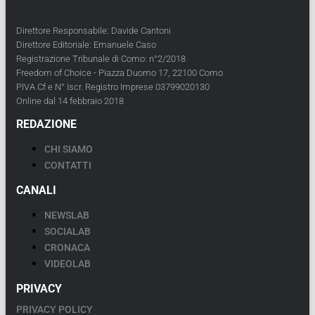
Direttore Responsabile: Davide Cantoni
Direttore Editoriale: Emanuele Caso
Registrazione Tribunale di Como: n°2/2018
Freedom of Choice - Piazza Duomo 17, 22100 Como
PIVA Cf e N° Iscr. Registro Imprese 03799020130
Online dal 14 febbraio 2018
REDAZIONE
CHI SIAMO
CONTATTI
CANALI
NEWSLAB
SOCIALAB
CRONACA
VIDEOLAB
PRIVACY
PRIVACY POLICY