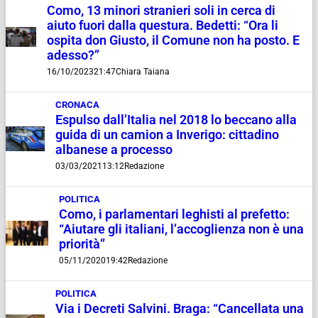
Como, 13 minori stranieri soli in cerca di
aiuto fuori dalla questura. Bedetti: “Ora li
ospita don Giusto, il Comune non ha posto. E
adesso?”
16/10/2023
21:47
Chiara Taiana
CRONACA
Espulso dall’Italia nel 2018 lo beccano alla
guida di un camion a Inverigo: cittadino
albanese a processo
03/03/2021
13:12
Redazione
POLITICA
Como, i parlamentari leghisti al prefetto:
“Aiutare gli italiani, l’accoglienza non è una
priorità”
05/11/2020
19:42
Redazione
POLITICA
Via i Decreti Salvini. Braga: “Cancellata una