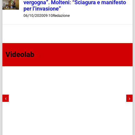
vergogna”. Molteni: “Sciagura e manifesto
per l’invasione”
06/10/2020
09:10
Redazione
Videolab
‹
›