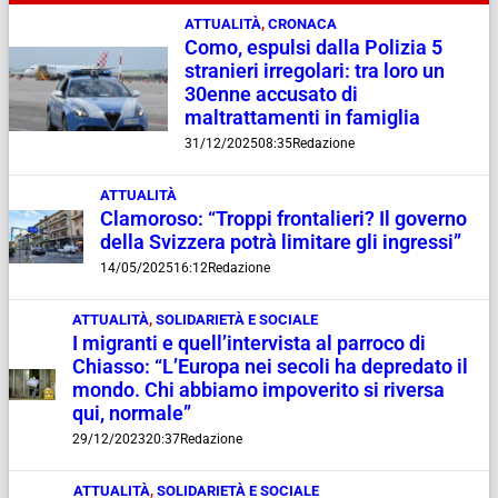
ATTUALITÀ
,
CRONACA
Como, espulsi dalla Polizia 5
stranieri irregolari: tra loro un
30enne accusato di
maltrattamenti in famiglia
31/12/2025
08:35
Redazione
ATTUALITÀ
Clamoroso: “Troppi frontalieri? Il governo
della Svizzera potrà limitare gli ingressi”
14/05/2025
16:12
Redazione
ATTUALITÀ
,
SOLIDARIETÀ E SOCIALE
I migranti e quell’intervista al parroco di
Chiasso: “L’Europa nei secoli ha depredato il
mondo. Chi abbiamo impoverito si riversa
qui, normale”
29/12/2023
20:37
Redazione
ATTUALITÀ
,
SOLIDARIETÀ E SOCIALE