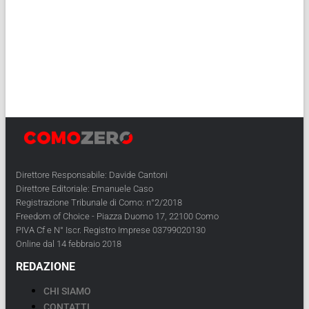
Direttore Responsabile: Davide Cantoni
Direttore Editoriale: Emanuele Caso
Registrazione Tribunale di Como: n°2/2018
Freedom of Choice - Piazza Duomo 17, 22100 Como
PIVA Cf e N° Iscr. Registro Imprese 03799020130
Online dal 14 febbraio 2018
REDAZIONE
CHI SIAMO
CONTATTI