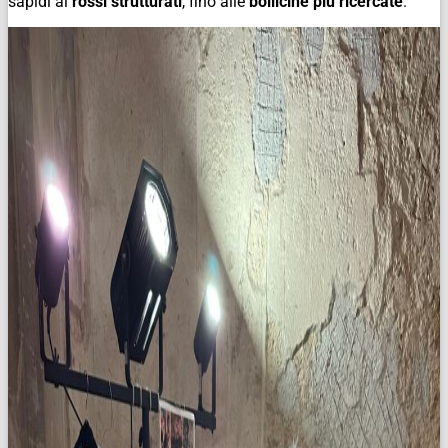
sapidi ai
rossi strutturati
, fino alle
bollicine più ricercate
.