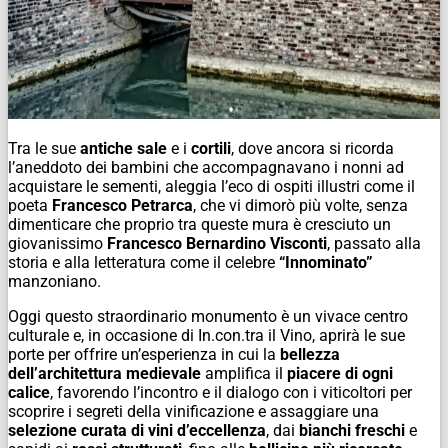
Tra le sue
antiche sale
e i
cortili
, dove ancora si ricorda
l’aneddoto dei bambini che accompagnavano i nonni ad
acquistare le sementi, aleggia l’eco di ospiti illustri come il
poeta
Francesco Petrarca
, che vi dimorò più volte, senza
dimenticare che proprio tra queste mura è cresciuto un
giovanissimo
Francesco Bernardino Visconti
, passato alla
storia e alla letteratura come il celebre
“Innominato”
manzoniano.
Oggi questo straordinario monumento è un vivace centro
culturale e, in occasione di In.con.tra il Vino, aprirà le sue
porte per offrire un’esperienza in cui la
bellezza
dell’architettura medievale
amplifica il
piacere di ogni
calice
, favorendo l’incontro e il dialogo con i viticoltori per
scoprire i segreti della vinificazione e assaggiare una
selezione curata di vini d’eccellenza
, dai
bianchi freschi
e