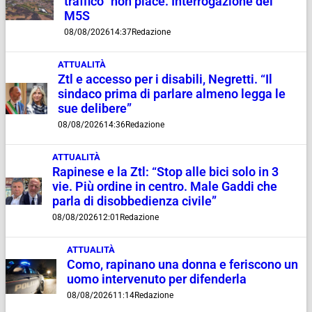
traffico” non piace. Interrogazione del
M5S
08/08/2026
14:37
Redazione
ATTUALITÀ
Ztl e accesso per i disabili, Negretti. “Il
sindaco prima di parlare almeno legga le
sue delibere”
08/08/2026
14:36
Redazione
ATTUALITÀ
Rapinese e la Ztl: “Stop alle bici solo in 3
vie. Più ordine in centro. Male Gaddi che
parla di disobbedienza civile”
08/08/2026
12:01
Redazione
ATTUALITÀ
Como, rapinano una donna e feriscono un
uomo intervenuto per difenderla
08/08/2026
11:14
Redazione