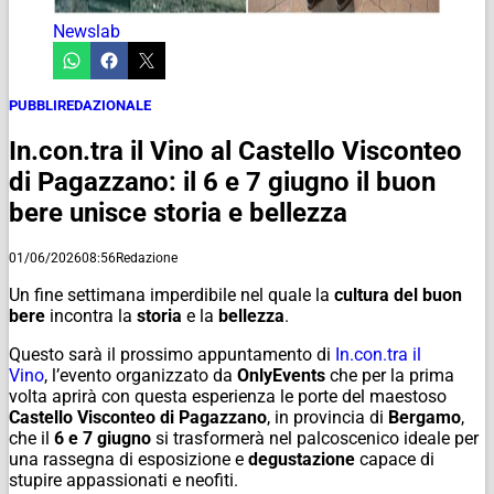
Newslab
PUBBLIREDAZIONALE
In.con.tra il Vino al Castello Visconteo
di Pagazzano: il 6 e 7 giugno il buon
bere unisce storia e bellezza
01/06/2026
08:56
Redazione
Un fine settimana imperdibile nel quale la
cultura del buon
bere
incontra la
storia
e la
bellezza
.
Questo sarà il prossimo appuntamento di
In.con.tra il
Vino
, l’evento organizzato da
OnlyEvents
che per la prima
volta aprirà con questa esperienza le porte del maestoso
Castello Visconteo di Pagazzano
, in provincia di
Bergamo
,
che il
6 e 7 giugno
si trasformerà nel palcoscenico ideale per
una rassegna di esposizione e
degustazione
capace di
stupire appassionati e neofiti.