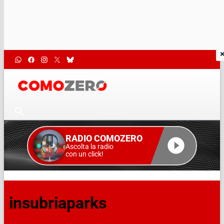
RADIO COMOZERO
Ascolta la radio
con un click!
insubriaparks