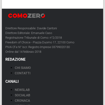
Direttore Responsabile: Davide Cantoni
Direttore Editoriale: Emanuele Caso
Registrazione Tribunale di Como: n°2/2018
Freedom of Choice - Piazza Duomo 17, 22100 Como
PIVA Cf e N° Iscr. Registro Imprese 03799020130
Online dal 14 febbraio 2018
REDAZIONE
CHI SIAMO
CONTATTI
CANALI
NEWSLAB
SOCIALAB
CRONACA