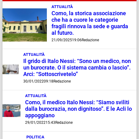
ATTUALITÀ
Como, la storica associazione
che ha a cuore le categorie
fragili rinnova la sede e guarda
al futuro.
21/09/2025
19:06
Redazione
ATTUALITÀ
Il grido di Italo Nessi: “Sono un medico, non
un burocrate. O il sistema cambia o lascio”.
Arci: “Sottoscrivetelo”
30/01/2022
09:18
Redazione
ATTUALITÀ
Como, il medico Italo Nessi: “Siamo sviliti
dalla burocrazia, non dignitoso”. E le Acli lo
appoggiano
29/01/2022
15:43
Redazione
POLITICA