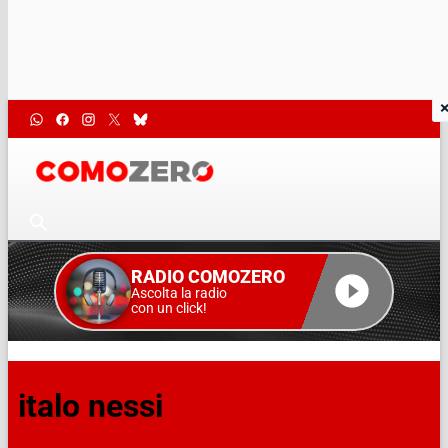
RADIO COMOZERO
Ascolta la radio
con un click!
italo nessi