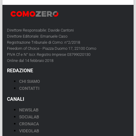
Direttore Responsabile: Davide Cantoni
Direttore Editoriale: Emanuele Caso
Registrazione Tribunale di Como: n°2/2018
Freedom of Choice - Piazza Duomo 17, 22100 Como
PIVA Cf e N° Iscr. Registro Imprese 03799020130
Online dal 14 febbraio 2018
REDAZIONE
CHI SIAMO
CONTATTI
CANALI
NEWSLAB
SOCIALAB
CRONACA
VIDEOLAB