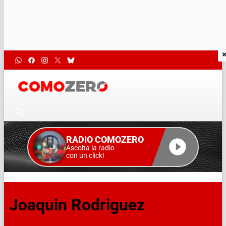
RADIO COMOZERO
Ascolta la radio
con un click!
Joaquin Rodriguez