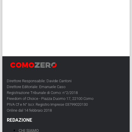
Direttore Responsabile: Davide Cantoni
Direttore Editoriale: Emanuele Caso
Registrazione Tribunale di Como: n°2/2018
Freedom of Choice - Piazza Duomo 17, 22100 Como
PIVA Cf e N° Iscr. Registro Imprese 03799020130
Online dal 14 febbraio 2018
REDAZIONE
CHI SIAMO