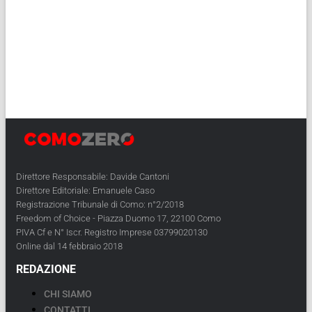
Direttore Responsabile: Davide Cantoni
Direttore Editoriale: Emanuele Caso
Registrazione Tribunale di Como: n°2/2018
Freedom of Choice - Piazza Duomo 17, 22100 Como
PIVA Cf e N° Iscr. Registro Imprese 03799020130
Online dal 14 febbraio 2018
REDAZIONE
CHI SIAMO
CONTATTI