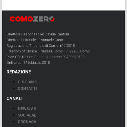
Direttore Responsabile: Davide Cantoni
Direttore Editoriale: Emanuele Caso
Registrazione Tribunale di Como: n°2/2018
Freedom of Choice - Piazza Duomo 17, 22100 Como
PIVA Cf e N° Iscr. Registro Imprese 03799020130
Online dal 14 febbraio 2018
REDAZIONE
CHI SIAMO
CONTATTI
CANALI
NEWSLAB
SOCIALAB
CRONACA