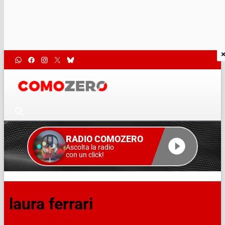
RADIO COMOZERO
Ascolta la radio
con un click!
laura ferrari