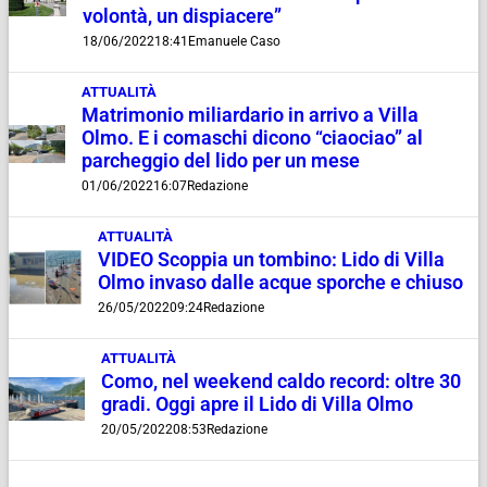
volontà, un dispiacere”
18/06/2022
18:41
Emanuele Caso
ATTUALITÀ
Matrimonio miliardario in arrivo a Villa
Olmo. E i comaschi dicono “ciaociao” al
parcheggio del lido per un mese
01/06/2022
16:07
Redazione
ATTUALITÀ
VIDEO Scoppia un tombino: Lido di Villa
Olmo invaso dalle acque sporche e chiuso
26/05/2022
09:24
Redazione
ATTUALITÀ
Como, nel weekend caldo record: oltre 30
gradi. Oggi apre il Lido di Villa Olmo
20/05/2022
08:53
Redazione