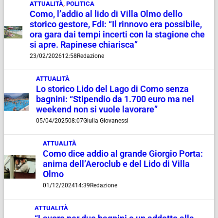
ATTUALITÀ
,
POLITICA
Como, l’addio al lido di Villa Olmo dello
storico gestore, FdI: “Il rinnovo era possibile,
ora gara dai tempi incerti con la stagione che
si apre. Rapinese chiarisca”
23/02/2026
12:58
Redazione
ATTUALITÀ
Lo storico Lido del Lago di Como senza
bagnini: “Stipendio da 1.700 euro ma nel
weekend non si vuole lavorare”
05/04/2025
08:07
Giulia Giovanessi
ATTUALITÀ
Como dice addio al grande Giorgio Porta:
anima dell’Aeroclub e del Lido di Villa
Olmo
01/12/2024
14:39
Redazione
ATTUALITÀ