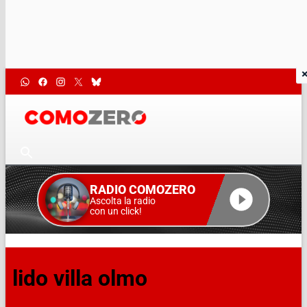
RADIO COMOZERO
Ascolta la radio
con un click!
lido villa olmo