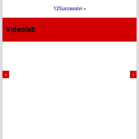
1
2
Successivi »
Videolab
‹
›