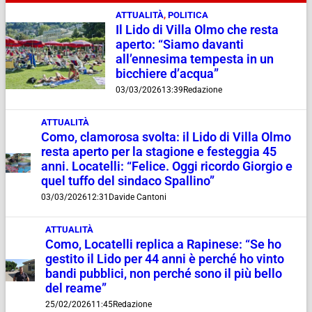
ATTUALITÀ
,
POLITICA
Il Lido di Villa Olmo che resta
aperto: “Siamo davanti
all’ennesima tempesta in un
bicchiere d’acqua”
03/03/2026
13:39
Redazione
ATTUALITÀ
Como, clamorosa svolta: il Lido di Villa Olmo
resta aperto per la stagione e festeggia 45
anni. Locatelli: “Felice. Oggi ricordo Giorgio e
quel tuffo del sindaco Spallino”
03/03/2026
12:31
Davide Cantoni
ATTUALITÀ
Como, Locatelli replica a Rapinese: “Se ho
gestito il Lido per 44 anni è perché ho vinto
bandi pubblici, non perché sono il più bello
del reame”
25/02/2026
11:45
Redazione