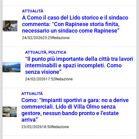
ATTUALITÀ
A Como il caso del Lido storico e il sindaco
commenta: “Con Rapinese storia finita,
necessario un sindaco come Rapinese”
24/02/2026
23:25
Redazione
ATTUALITÀ
,
POLITICA
“Il punto più importante della città tra lavori
interminabili e spazi incompleti. Como
senza visione”
24/02/2026
17:52
Redazione
ATTUALITÀ
Como: “Impianti sportivi a gara: no a derive
commerciali. Lido di Villa Olmo senza
gestore, nessun bando pronto e l’estate
arriva”
23/02/2026
18:50
Redazione