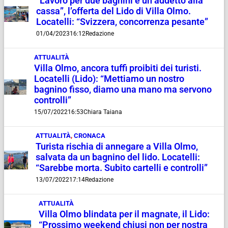
“Lavoro per due bagnini e un addetto alla
cassa”, l’offerta del Lido di Villa Olmo.
Locatelli: “Svizzera, concorrenza pesante”
01/04/2023
16:12
Redazione
ATTUALITÀ
Villa Olmo, ancora tuffi proibiti dei turisti.
Locatelli (Lido): “Mettiamo un nostro
bagnino fisso, diamo una mano ma servono
controlli”
15/07/2022
16:53
Chiara Taiana
ATTUALITÀ
,
CRONACA
Turista rischia di annegare a Villa Olmo,
salvata da un bagnino del lido. Locatelli:
“Sarebbe morta. Subito cartelli e controlli”
13/07/2022
17:14
Redazione
ATTUALITÀ
Villa Olmo blindata per il magnate, il Lido:
“Prossimo weekend chiusi non per nostra