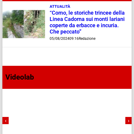
ATTUALITÀ
“Como, le storiche trincee della
Linea Cadorna sui monti lariani
coperte da erbacce e incuria.
Che peccato”
05/08/2024
09:16
Redazione
Videolab
‹
›