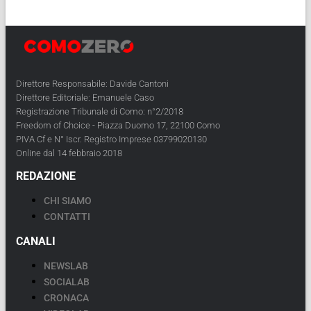
Direttore Responsabile: Davide Cantoni
Direttore Editoriale: Emanuele Caso
Registrazione Tribunale di Como: n°2/2018
Freedom of Choice - Piazza Duomo 17, 22100 Como
PIVA Cf e N° Iscr. Registro Imprese 03799020130
Online dal 14 febbraio 2018
REDAZIONE
CHI SIAMO
CONTATTI
CANALI
NEWSLAB
SOCIALAB
CRONACA