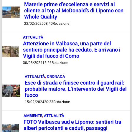
Materie prime d’eccellenza e servizi al
cliente al top al McDonald’s di Lipomo con
Whole Quality
22/02/2025
08:40
Redazione
ATTUALITÀ
Attenzione in Valbasca, una parte del
sentiero principale ha ceduto. E arrivano i
Vigili del fuoco di Como
30/03/2024
15:26
Redazione
ATTUALITÀ
,
CRONACA
Esce di strada e finisce contro il guard rail:
probabile malore. L’intervento dei Vigili del
fuoco
15/02/2024
20:23
Redazione
AMBIENTE
,
ATTUALITÀ
FOTO Valbasca sud e Lipomo: sentieri tra
alberi pericolanti e caduti, passaggi