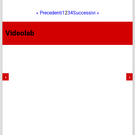
« Precedenti
1
2
3
4
Successivi »
Videolab
‹
›