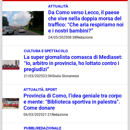
ATTUALITÀ
Da Como verso Lecco, il paese
che vive nella doppia morsa del
traffico: “Che aria respiriamo noi
e i nostri bambini?”
24/05/2025
08:38
Redazione
CULTURA E SPETTACOLO
La super giornalista comasca di Mediaset:
“Io, arbitro in provincia, ho lottato contro i
pregiudizi”
21/03/2025
23:06
Giulia Giovanessi
ATTUALITÀ
,
SPORT
Provincia di Como, l’idea geniale tra corpo
e mente: “Biblioteca sportiva in palestra”.
Come donare
06/03/2025
21:21
Redazione
PUBBLIREDAZIONALE