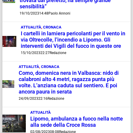
trovata dal prefetto, ha sempre grande
sensibilità”
19/10/2023
14:48
Paolo Annoni
ATTUALITÀ
,
CRONACA
I cartelli in lamiera pericolanti per il vento in
via Oltrecolle, l’incendio a Lipomo. Gli
interventi dei Vigili del fuoco in queste ore
15/10/2023
22:27
Redazione
ATTUALITÀ
,
CRONACA
Como, domenica nera in Valbasca: nido di
calabroni alto 4 metri, ragazza punta più
volte. L’anziana caduta sul sentiero. E poi
ancora paura in serata
24/09/2023
22:16
Redazione
ATTUALITÀ
Lipomo, ambulanza a fuoco nella notte
alla sede della Croce Rossa
02/08/2023
08:08
Redazione