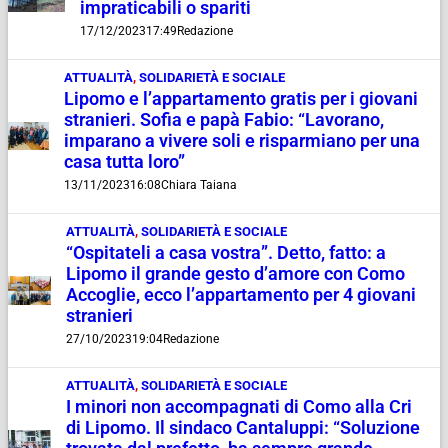
impraticabili o spariti
17/12/2023
17:49
Redazione
ATTUALITÀ
,
SOLIDARIETÀ E SOCIALE
Lipomo e l’appartamento gratis per i giovani
stranieri. Sofia e papà Fabio: “Lavorano,
imparano a vivere soli e risparmiano per una
casa tutta loro”
13/11/2023
16:08
Chiara Taiana
ATTUALITÀ
,
SOLIDARIETÀ E SOCIALE
“Ospitateli a casa vostra”. Detto, fatto: a
Lipomo il grande gesto d’amore con Como
Accoglie, ecco l’appartamento per 4 giovani
stranieri
27/10/2023
19:04
Redazione
ATTUALITÀ
,
SOLIDARIETÀ E SOCIALE
I minori non accompagnati di Como alla Cri
di Lipomo. Il sindaco Cantaluppi: “Soluzione