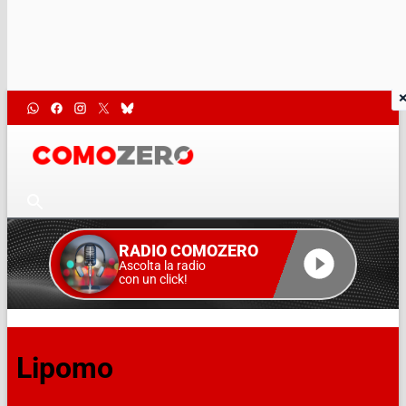
RADIO COMOZERO
Ascolta la radio
con un click!
Lipomo