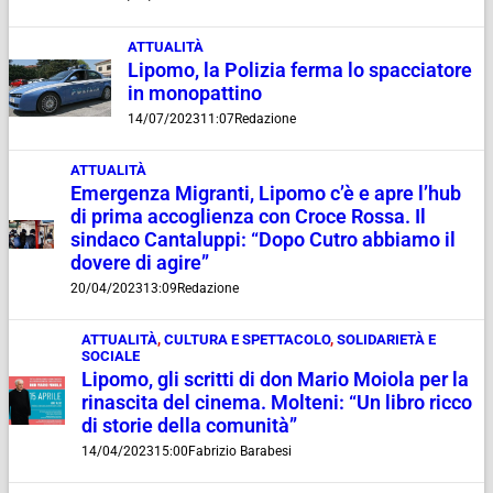
ATTUALITÀ
Lipomo, la Polizia ferma lo spacciatore
in monopattino
14/07/2023
11:07
Redazione
ATTUALITÀ
Emergenza Migranti, Lipomo c’è e apre l’hub
di prima accoglienza con Croce Rossa. Il
sindaco Cantaluppi: “Dopo Cutro abbiamo il
dovere di agire”
20/04/2023
13:09
Redazione
ATTUALITÀ
,
CULTURA E SPETTACOLO
,
SOLIDARIETÀ E
SOCIALE
Lipomo, gli scritti di don Mario Moiola per la
rinascita del cinema. Molteni: “Un libro ricco
di storie della comunità”
14/04/2023
15:00
Fabrizio Barabesi