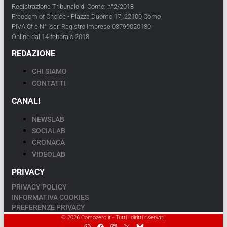
Registrazione Tribunale di Como: n°2/2018
Freedom of Choice - Piazza Duomo 17, 22100 Como
PIVA Cf e N° Iscr. Registro Imprese 03799020130
Online dal 14 febbraio 2018
REDAZIONE
CHI SIAMO
CONTATTI
CANALI
NEWSLAB
SOCIALAB
CRONACA
VIDEOLAB
PRIVACY
PRIVACY POLICY
INFORMATIVA COOKIES
PREFERENZE PRIVACY
© 2026 Comozero.it - Tutti i diritti riservati.