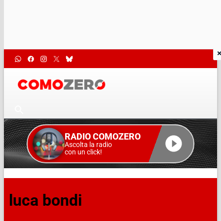
RADIO COMOZERO
Ascolta la radio
con un click!
luca bondi