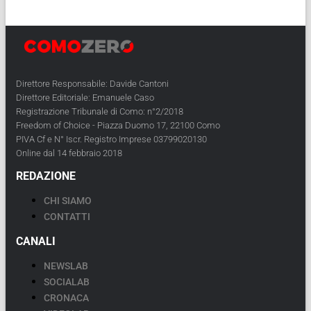
Direttore Responsabile: Davide Cantoni
Direttore Editoriale: Emanuele Caso
Registrazione Tribunale di Como: n°2/2018
Freedom of Choice - Piazza Duomo 17, 22100 Como
PIVA Cf e N° Iscr. Registro Imprese 03799020130
Online dal 14 febbraio 2018
REDAZIONE
CHI SIAMO
CONTATTI
CANALI
NEWSLAB
SOCIALAB
CRONACA