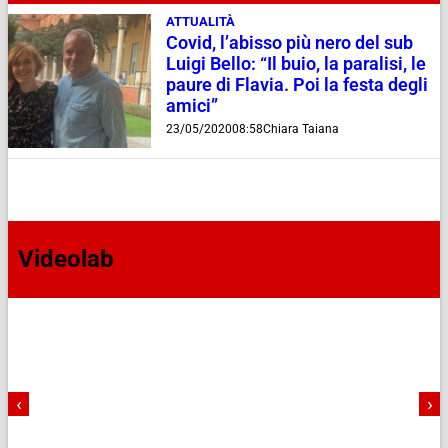
ATTUALITÀ
Covid, l’abisso più nero del sub
Luigi Bello: “Il buio, la paralisi, le
paure di Flavia. Poi la festa degli
amici”
23/05/2020
08:58
Chiara Taiana
Videolab
‹
›