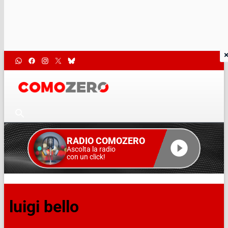
RADIO COMOZERO
Ascolta la radio
con un click!
luigi bello