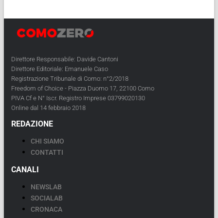
Direttore Responsabile: Davide Cantoni
Direttore Editoriale: Emanuele Caso
Registrazione Tribunale di Como: n°2/2018
Freedom of Choice - Piazza Duomo 17, 22100 Como
PIVA Cf e N° Iscr. Registro Imprese 03799020130
Online dal 14 febbraio 2018
REDAZIONE
CHI SIAMO
CONTATTI
CANALI
NEWSLAB
SOCIALAB
CRONACA