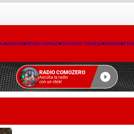
onaca
Socialab
Radio ComoZero
Variante Tremezzina
Videolab
Tur
RADIO COMOZERO
Ascolta la radio
con un click!