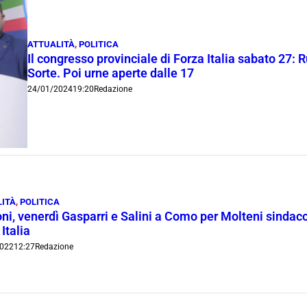
ATTUALITÀ
,
POLITICA
Il congresso provinciale di Forza Italia sabato 27: R
Sorte. Poi urne aperte dalle 17
24/01/2024
19:20
Redazione
ITÀ
,
POLITICA
oni, venerdì Gasparri e Salini a Como per Molteni sindac
Italia
022
12:27
Redazione