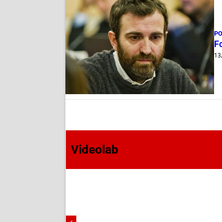
PO
Fo
13
Videolab
‹