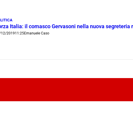
LITICA
rza Italia: il comasco Gervasoni nella nuova segreteria 
/12/2019
11:25
Emanuele Caso