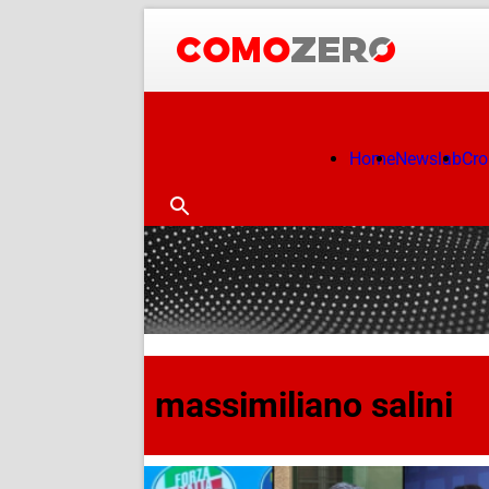
Home
Newslab
Cr
massimiliano salini