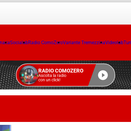
onaca
Socialab
Radio ComoZero
Variante Tremezzina
Videolab
Tur
RADIO COMOZERO
Ascolta la radio
con un click!