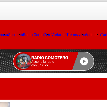
onaca
Socialab
Radio ComoZero
Variante Tremezzina
Videolab
Tur
RADIO COMOZERO
Ascolta la radio
con un click!