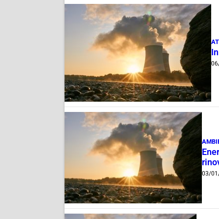
AT
I
06
AMBI
Ener
rino
03/01