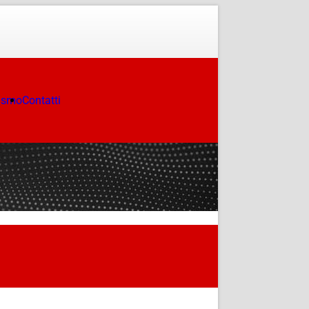
ismo
Contatti