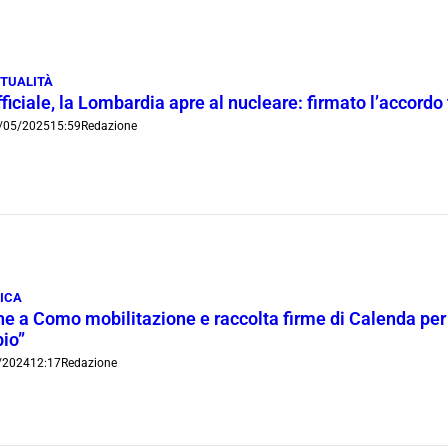
TUALITÀ
ficiale, la Lombardia apre al nucleare: firmato l’accordo t
/05/2025
15:59
Redazione
TICA
e a Como mobilitazione e raccolta firme di Calenda per 
io”
/2024
12:17
Redazione