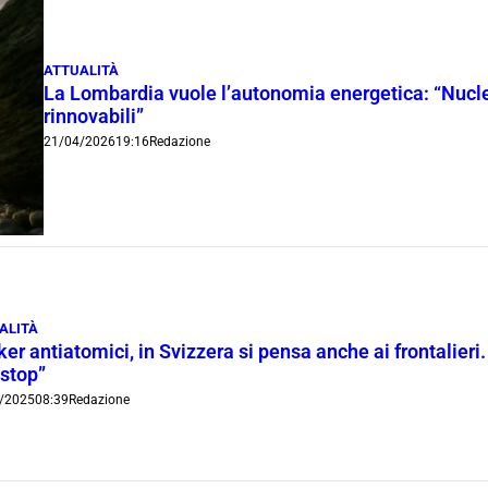
ATTUALITÀ
La Lombardia vuole l’autonomia energetica: “Nucle
rinnovabili”
21/04/2026
19:16
Redazione
ALITÀ
er antiatomici, in Svizzera si pensa anche ai frontalieri
 stop”
/2025
08:39
Redazione