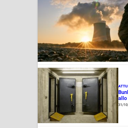
ATTU
Bunk
allo
31/10