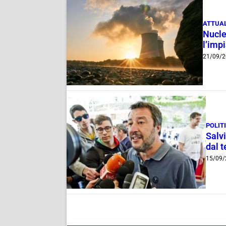
ATTUAL
Nucle
l’imp
21/09/2
POLIT
Salvi
dal 
15/09/