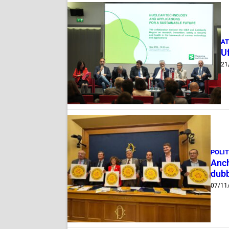
AT
Uf
21
POLI
Anch
dubb
07/11