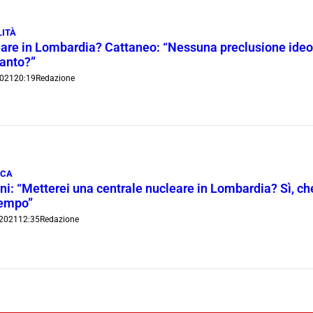
ITÀ
are in Lombardia? Cattaneo: “Nessuna preclusione ideol
ianto?”
021
20:19
Redazione
ICA
ni: “Metterei una centrale nucleare in Lombardia? Sì, ch
tempo”
2021
12:35
Redazione