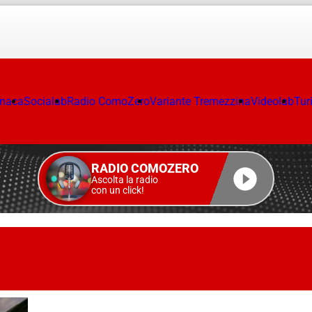
onaca
Socialab
Radio ComoZero
Variante Tremezzina
Videolab
Tur
RADIO COMOZERO
Ascolta la radio
con un click!