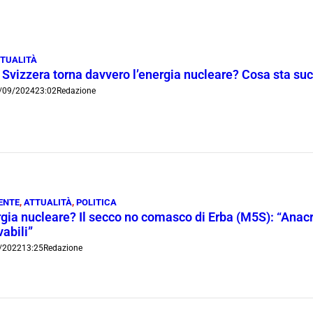
TUALITÀ
n Svizzera torna davvero l’energia nucleare? Cosa sta s
/09/2024
23:02
Redazione
ENTE
,
ATTUALITÀ
,
POLITICA
gia nucleare? Il secco no comasco di Erba (M5S): “Anacro
vabili”
/2022
13:25
Redazione