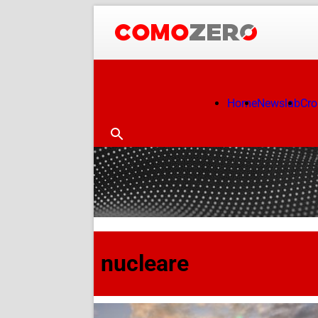
Home
Newslab
Cr
nucleare